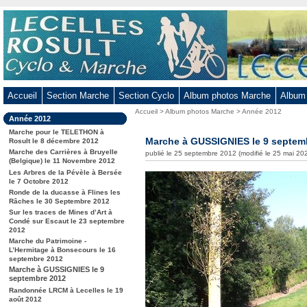
Aller
au
contenu
-
Aller
au
Accueil
Section Marche
Section Cyclo
Album photos Marche
Album
menu
Vous
Accueil
>
Album photos Marche
>
Année 2012
principal
Dans
Année 2012
êtes
-
la
ici
Marche pour le TELETHON à
rubrique
Marche à GUSSIGNIES le 9 septem
Aller
Rosult le 8 décembre 2012
:
:
Marche des Carrières à Bruyelle
publié le 25 septembre 2012 (modifié le 25 mai 20
à
(Belgique) le 11 Novembre 2012
la
Les Arbres de la Pévèle à Bersée
le 7 Octobre 2012
recherche
Ronde de la ducasse à Flines les
Râches le 30 Septembre 2012
Sur les traces de Mines d’Art à
Condé sur Escaut le 23 septembre
2012
Marche du Patrimoine -
L’Hermitage à Bonsecours le 16
septembre 2012
Marche à GUSSIGNIES le 9
septembre 2012
Randonnée LRCM à Lecelles le 19
août 2012