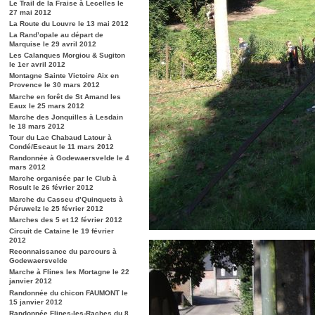
Le Trail de la Fraise à Lecelles le
27 mai 2012
La Route du Louvre le 13 mai 2012
La Rand’opale au départ de
Marquise le 29 avril 2012
Les Calanques Morgiou & Sugiton
le 1er avril 2012
Montagne Sainte Victoire Aix en
Provence le 30 mars 2012
Marche en forêt de St Amand les
Eaux le 25 mars 2012
Marche des Jonquilles à Lesdain
le 18 mars 2012
Tour du Lac Chabaud Latour à
Condé/Escaut le 11 mars 2012
Randonnée à Godewaersvelde le 4
mars 2012
Marche organisée par le Club à
Rosult le 26 février 2012
Marche du Casseu d’Quinquets à
Péruwelz le 25 février 2012
Marches des 5 et 12 février 2012
Circuit de Cataine le 19 février
2012
Reconnaissance du parcours à
Godewaersvelde
Marche à Flines les Mortagne le 22
janvier 2012
Randonnée du chicon FAUMONT le
15 janvier 2012
Randonnée Flines-les-Raches du 8