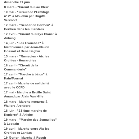
dimanche 11 juin
8 mars - "Circuit du Lac Bleu"
10 mai - "Circuit de l’Ermitage
n° 2" à Mouchin par Brigitte
Vervoort
12 mars - "Sentier de Berthen" à
Berthen dans les Flandres
12 avril - "Circuit du Pays Blanc" à
Antoing
14 juin - "Les Evoïches" à
Marchiennes par Jean-Claude
Gossart et René Béghin
15 mars - "Rumegies - Aix les
Orchies - Howardries
16 avril - "Circuit de la
Commanderie"
17 avril - "Marche à bâton" à
Kain/Tournai
17 avril - Marche de solidarité
avec le CCFD
17 mai - Marche à Bruille Saint
Amand par Alain Van Hille
18 mars - Marche nocturne à
Wallers Arenberg
18 juin - "23 ème marche de
Kopierre" à Aniche
19 mars - "Marche des Jonquilles"
à Lesdain
19 avril - Marche entre Aix les
Orchies et Landas
19 février - Marche à Rosult