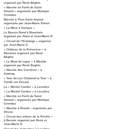
organisé par René Béghin
« Marche en Forêt de Saint
Amand » organisée par Monique
Crombez
Marche à Thun Saint Amand
organisée par Jean-Marie Simon
« La Mare à Goriaux »
Le Bassin Rond à Bouchain
organisé par Alain et Jean-Marie D
« Circuit de l’Ermitage » organisé
par Jean-Marie D
« Château de la Princesse » à
Raismes organisé par René
Béghin
« Le Mont de Ligne » à Maulde
organisé par René Beghin
« Marche des Carrières » à
Antoing
« Tour du Lac Chabaud la Tour » à
Condé sur Escaut
La « Michel Cordier » à Lecelles
« La Michel Cordier » à Lecelles
« Marche en Forêt de Saint
Amand » organisée par Monique
Crombez
« Marche à Rosult » organisée par
Olivier
« Circuit des arbres de la Pévèle »
à Bersée organisé par René et
Jean-Marie D
Circuit des Autruches à Lecelles