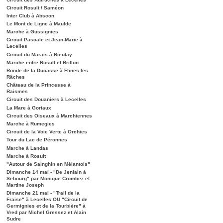
Circuit Rosult / Saméon
Inter Club à Abscon
Le Mont de Ligne à Maulde
Marche à Gussignies
Circuit Pascale et Jean-Marie à
Lecelles
Circuit du Marais à Rieulay
Marche entre Rosult et Brillon
Ronde de la Ducasse à Flines les
Râches
Château de la Princesse à
Raismes
Circuit des Douaniers à Lecelles
La Mare à Goriaux
Circuit des Oiseaux à Marchiennes
Marche à Rumegies
Circuit de la Voie Verte à Orchies
Tour du Lac de Péronnes
Marche à Landas
Marche à Rosult
"Autour de Sainghin en Mélantois"
Dimanche 14 mai - "De Jenlain à
Sebourg" par Monique Crombez et
Martine Joseph
Dimanche 21 mai - "Trail de la
Fraise" à Lecelles OU "Circuit de
Germignies et de la Tourbière" à
Vred par Michel Gressez et Alain
Sudre