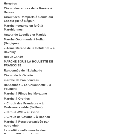
Hergnies
Circuit des arbres de la Pévèle à
Bersée
Circuit des Remparts à Condé sur
Escaut (René Béghin
Marche nocturne en forêt à
Marchiennes
Autour de Lecelles et Maulde
Marche Gourmande à Hollain
(Belgique)
« 4ème Marche de la Solidarité » à
Haveluy
Rosult 14h30
MARCHE SOUS LA HOULETTE DE
FRANCOISE
Randonnée de l’Epiphanie
Circuit de la Galette
marche de l’an nouveau
Randonnée « La Chiconnette » à
Faumont
Marche à Flines les Mortagne
Marche à Orchies
« Circuit des Fraudeurs » à
Godewaersvelde (Bailleul)
« Circuit JMD » à Brillon
« Circuit de Cataine » à Hasnon
Marche à Rosult organisée par
notre club
La traditionnelle marche des