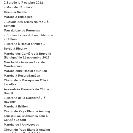
à Bersée le 7 octobre 2012
« Mont de l’Ermite »
Circuit à Nivelle
Marche à Rumegies
« Balade des Terres Noires » à
Somain
Tour du Lac de Péronnes
« Sur les traces du Leu d’Merlin »
à Hollain
« Marche à Rosult annulée »
Sortie à Rieulay
Marche des Carrières à Bruyelle
(Belgique) le 11 novembre 2012
Marche Nocturne en forêt de
Marchiennes
Marche entre Rosult et Brillon
Marche à Rosult/Saméon
Circuit de la Baraque en Tôle à
Lecelles
Assemblée Générale du Club à
Rosult
« Marche de la Solidarité » à
Haveluy
Marche à Brillon
Circuit du Pays Blanc à Antoing
Tour du Lac Chabaud la Tour à
Condé / Escaut
Marche de l’An Nouveau
Circuit du Pays Blanc à Antoing