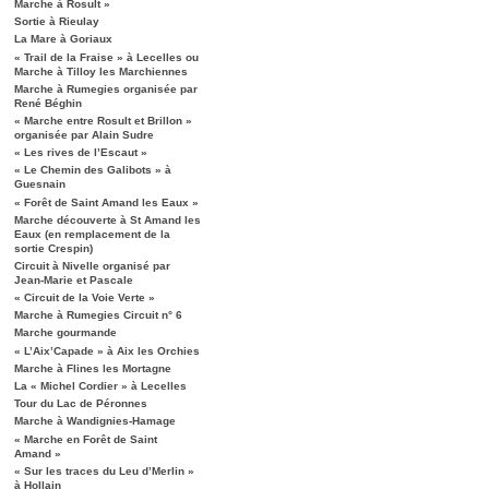
Marche à Rosult »
Sortie à Rieulay
La Mare à Goriaux
« Trail de la Fraise » à Lecelles ou
Marche à Tilloy les Marchiennes
Marche à Rumegies organisée par
René Béghin
« Marche entre Rosult et Brillon »
organisée par Alain Sudre
« Les rives de l’Escaut »
« Le Chemin des Galibots » à
Guesnain
« Forêt de Saint Amand les Eaux »
Marche découverte à St Amand les
Eaux (en remplacement de la
sortie Crespin)
Circuit à Nivelle organisé par
Jean-Marie et Pascale
« Circuit de la Voie Verte »
Marche à Rumegies Circuit n° 6
Marche gourmande
« L’Aix’Capade » à Aix les Orchies
Marche à Flines les Mortagne
La « Michel Cordier » à Lecelles
Tour du Lac de Péronnes
Marche à Wandignies-Hamage
« Marche en Forêt de Saint
Amand »
« Sur les traces du Leu d’Merlin »
à Hollain