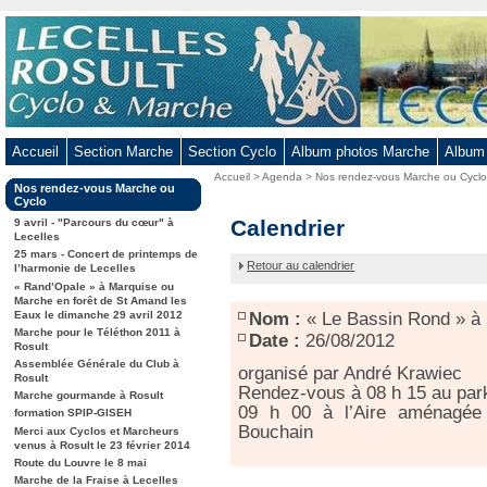
Aller
au
contenu
-
Aller
au
Accueil
Section Marche
Section Cyclo
Album photos Marche
Album
menu
Vous
Accueil
>
Agenda
>
Nos rendez-vous Marche ou Cycl
principal
Dans
Nos rendez-vous Marche ou
êtes
-
la
Cyclo
ici
rubrique
« Le
Calendrier
Aller
9 avril - "Parcours du cœur" à
:
:
Lecelles
Bassin
à
25 mars - Concert de printemps de
Rond »
Retour au calendrier
la
l’harmonie de Lecelles
à
« Rand’Opale » à Marquise ou
recherche
Bouchain
Marche en forêt de St Amand les
Eaux le dimanche 29 avril 2012
Nom :
« Le Bassin Rond » à
Marche pour le Téléthon 2011 à
Date :
26/08/2012
Rosult
Assemblée Générale du Club à
organisé par André Krawiec
Rosult
Rendez-vous à 08 h 15 au park
Marche gourmande à Rosult
09 h 00 à l’Aire aménagée
formation SPIP-GISEH
Bouchain
Merci aux Cyclos et Marcheurs
venus à Rosult le 23 février 2014
Route du Louvre le 8 mai
Marche de la Fraise à Lecelles