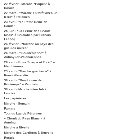
22 février - Marche "Poquin" à
Rosult
22 mars - "Marche en forêt avec un
terril" à Raismes
23 avril - "La Petite Reine de
Condé"
25 juin - "La Ferme des Beaux
Mecs" à Coutiches par Francis
Lecocq
26 février - "Marche au pays des
gueules noires"
26 mars - "L’Aulnésienne" à
Aulnoy-lez-Valenciennes
26 avril - Entre Scarpe et Forêt" à
Marchiennes
29 avril - "Marche gueularde" à
Roost Warendin
30 avril - "Randonnée de
Printemps" à Verchain
30 avril - Marche interclub à
Landas
Les pépinières
Marche - Somain
Famars
Tour du Lac de Péronnes
« Circuit du Pays Blanc » à
Antoing
Marche à Nivelle
Marche des Carrières à Bruyelle
Rosult