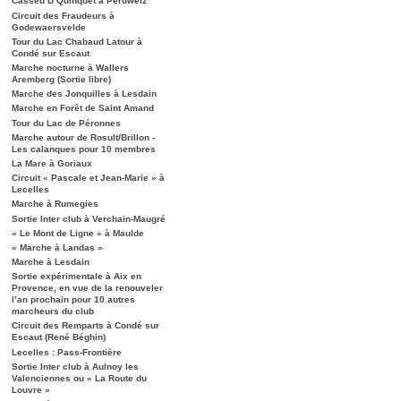
Casseu D’Quinquet à Péruwelz
Circuit des Fraudeurs à
Godewaersvelde
Tour du Lac Chabaud Latour à
Condé sur Escaut
Marche nocturne à Wallers
Aremberg (Sortie libre)
Marche des Jonquilles à Lesdain
Marche en Forêt de Saint Amand
Tour du Lac de Péronnes
Marche autour de Rosult/Brillon -
Les calanques pour 10 membres
La Mare à Goriaux
Circuit « Pascale et Jean-Marie » à
Lecelles
Marche à Rumegies
Sortie Inter club à Verchain-Maugré
« Le Mont de Ligne » à Maulde
« Marche à Landas »
Marche à Lesdain
Sortie expérimentale à Aix en
Provence, en vue de la renouveler
l’an prochain pour 10 autres
marcheurs du club
Circuit des Remparts à Condé sur
Escaut (René Béghin)
Lecelles : Pass-Frontière
Sortie Inter club à Aulnoy les
Valenciennes ou « La Route du
Louvre »