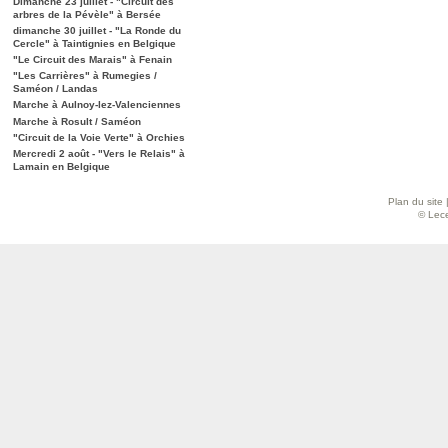
Dimanche 23 juillet - "Circuit des
arbres de la Pévèle" à Bersée
dimanche 30 juillet - "La Ronde du
Cercle" à Taintignies en Belgique
"Le Circuit des Marais" à Fenain
"Les Carrières" à Rumegies /
Saméon / Landas
Marche à Aulnoy-lez-Valenciennes
Marche à Rosult / Saméon
"Circuit de la Voie Verte" à Orchies
Mercredi 2 août - "Vers le Relais" à
Lamain en Belgique
Plan du site
© Lece