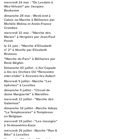
mercredi 24 mai - "De Lesdain à
Wez-Velvain" par Jacques
Beukenne
dimanche 28 mai - Week-end à
Calais ou Marche à Bléharies par
Michèle Molina et Annie-France
Crombez
mercredi 31 mai - "Marche des
Marais" à Hergnies par Jean-Paul
Perek
le 21 juin - "Marche d’Elisabeth
n° 2" à Nivelle par Elisabeth
Bruneau
"Marche du Parc" à Bléharies par
René Béghin
Dimanche 02 juillet - L’Aix’Capade
à Aix les Orchies OU "Rencontre
inter-clubs" à Avesnes-les-Aubert
Mercredi 5 juillet - Marche "Les
épêches" à Lecelles
dimanche 9 juillet - "Circuit de
dame Marguerite" à Maroilles
mercredi 12 juillet - "Marche des
Gabelous"
dimanche 16 juillet - Marche Adeps
"La Templeuvoise" à Templeuve
en Belgique
mercredi 19 juillet - "Les insurgés"
à St-Amand-les-Eaux
mercredi 26 juillet - Marche "Run &
Bike" à Lecelles