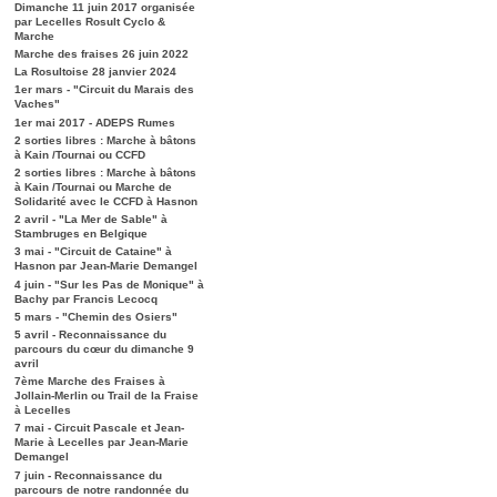
Dimanche 11 juin 2017 organisée
par Lecelles Rosult Cyclo &
Marche
Marche des fraises 26 juin 2022
La Rosultoise 28 janvier 2024
1er mars - "Circuit du Marais des
Vaches"
1er mai 2017 - ADEPS Rumes
2 sorties libres : Marche à bâtons
à Kain /Tournai ou CCFD
2 sorties libres : Marche à bâtons
à Kain /Tournai ou Marche de
Solidarité avec le CCFD à Hasnon
2 avril - "La Mer de Sable" à
Stambruges en Belgique
3 mai - "Circuit de Cataine" à
Hasnon par Jean-Marie Demangel
4 juin - "Sur les Pas de Monique" à
Bachy par Francis Lecocq
5 mars - "Chemin des Osiers"
5 avril - Reconnaissance du
parcours du cœur du dimanche 9
avril
7ème Marche des Fraises à
Jollain-Merlin ou Trail de la Fraise
à Lecelles
7 mai - Circuit Pascale et Jean-
Marie à Lecelles par Jean-Marie
Demangel
7 juin - Reconnaissance du
parcours de notre randonnée du