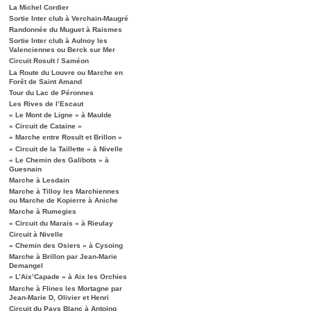
La Michel Cordier
Sortie Inter club à Verchain-Maugré
Randonnée du Muguet à Raismes
Sortie Inter club à Aulnoy les
Valenciennes ou Berck sur Mer
Circuit Rosult / Saméon
La Route du Louvre ou Marche en
Forêt de Saint Amand
Tour du Lac de Péronnes
Les Rives de l’Escaut
« Le Mont de Ligne » à Maulde
« Circuit de Cataine »
« Marche entre Rosult et Brillon »
« Circuit de la Taillette » à Nivelle
« Le Chemin des Galibots » à
Guesnain
Marche à Lesdain
Marche à Tilloy les Marchiennes
ou Marche de Kopierre à Aniche
Marche à Rumegies
« Circuit du Marais » à Rieulay
Circuit à Nivelle
« Chemin des Osiers » à Cysoing
Marche à Brillon par Jean-Marie
Demangel
« L’Aix’Capade » à Aix les Orchies
Marche à Flines les Mortagne par
Jean-Marie D, Olivier et Henri
Circuit du Pays Blanc à Antoing