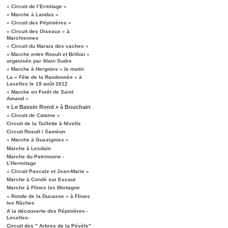
« Circuit de l’Ermitage »
« Marche à Landas »
« Circuit des Pépinières »
« Circuit des Oiseaux » à
Marchiennes
« Circuit du Marais des vaches »
« Marche entre Rosult et Brillon »
organisée par Alain Sudre
« Marche à Hergnies » le matin
La « Fête de la Randonnée » à
Lecelles le 19 août 2012
« Marche en Forêt de Saint
Amand »
« Le Bassin Rond » à Bouchain
« Circuit de Cataine »
Circuit de la Taillette à Nivelle
Circuit Rosult / Saméon
« Marche à Gussignies »
Marche à Lesdain
Marche du Patrimoine -
L’Hermitage
« Circuit Pascale et Jean-Marie »
Marche à Condé sur Escaut
Marche à Flines les Mortagne
« Ronde de la Ducasse » à Flines
les Râches
A la découverte des Pépinières -
Lecelles-
Circuit des " Arbres de la Pévèle"