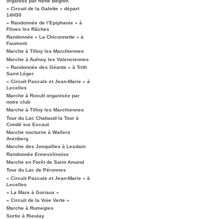
organisé par René Béghin
« Circuit de la Galette » départ
14H30
« Randonnée de l’Epiphanie » à
Flines les Râches
Randonnée « La Chiconnette » à
Faumont
Marche à Tilloy les Marchiennes
Marche à Aulnoy les Valenciennes
« Randonnée des Géants » à Trith
Saint Léger
« Circuit Pascale et Jean-Marie » à
Lecelles
Marche à Rosult organisée par
notre club
Marche à Tilloy les Marchiennes
Tour du Lac Chabaud la Tour à
Condé sur Escaut
Marche nocturne à Wallers
Arenberg
Marche des Jonquilles à Lesdain
Randonnée Ennevelinoise
Marche en Forêt de Saint Amand
Tour du Lac de Péronnes
« Circuit Pascale et Jean-Marie » à
Lecelles
« La Mare à Goriaux »
« Circuit de la Voie Verte »
Marche à Rumegies
Sortie à Rieulay