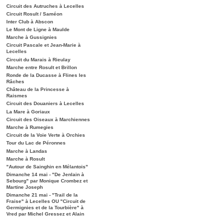
Circuit des Autruches à Lecelles
Circuit Rosult / Saméon
Inter Club à Abscon
Le Mont de Ligne à Maulde
Marche à Gussignies
Circuit Pascale et Jean-Marie à
Lecelles
Circuit du Marais à Rieulay
Marche entre Rosult et Brillon
Ronde de la Ducasse à Flines les
Râches
Château de la Princesse à
Raismes
Circuit des Douaniers à Lecelles
La Mare à Goriaux
Circuit des Oiseaux à Marchiennes
Marche à Rumegies
Circuit de la Voie Verte à Orchies
Tour du Lac de Péronnes
Marche à Landas
Marche à Rosult
"Autour de Sainghin en Mélantois"
Dimanche 14 mai - "De Jenlain à
Sebourg" par Monique Crombez et
Martine Joseph
Dimanche 21 mai - "Trail de la
Fraise" à Lecelles OU "Circuit de
Germignies et de la Tourbière" à
Vred par Michel Gressez et Alain