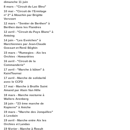
dimanche 11 juin
8 mars - "Circuit du Lac Bleu"
10 mai - "Circuit de l’Ermitage
n° 2" à Mouchin par Brigitte
Vervoort
12 mars - "Sentier de Berthen" à
Berthen dans les Flandres
12 avril - "Circuit du Pays Blanc" à
Antoing
14 juin - "Les Evoïches" à
Marchiennes par Jean-Claude
Gossart et René Béghin
15 mars - "Rumegies - Aix les
Orchies - Howardries
16 avril - "Circuit de la
Commanderie"
17 avril - "Marche à bâton" à
Kain/Tournai
17 avril - Marche de solidarité
avec le CCFD
17 mai - Marche à Bruille Saint
Amand par Alain Van Hille
18 mars - Marche nocturne à
Wallers Arenberg
18 juin - "23 ème marche de
Kopierre" à Aniche
19 mars - "Marche des Jonquilles"
à Lesdain
19 avril - Marche entre Aix les
Orchies et Landas
19 février - Marche à Rosult