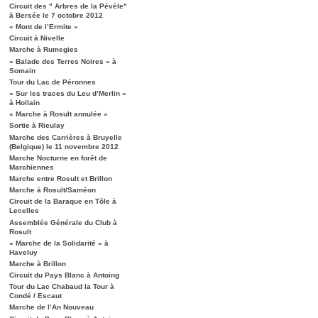
Circuit des " Arbres de la Pévèle"
à Bersée le 7 octobre 2012
« Mont de l’Ermite »
Circuit à Nivelle
Marche à Rumegies
« Balade des Terres Noires » à
Somain
Tour du Lac de Péronnes
« Sur les traces du Leu d’Merlin »
à Hollain
« Marche à Rosult annulée »
Sortie à Rieulay
Marche des Carrières à Bruyelle
(Belgique) le 11 novembre 2012
Marche Nocturne en forêt de
Marchiennes
Marche entre Rosult et Brillon
Marche à Rosult/Saméon
Circuit de la Baraque en Tôle à
Lecelles
Assemblée Générale du Club à
Rosult
« Marche de la Solidarité » à
Haveluy
Marche à Brillon
Circuit du Pays Blanc à Antoing
Tour du Lac Chabaud la Tour à
Condé / Escaut
Marche de l’An Nouveau