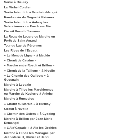
Sortie à Rieulay
La Michel Cordier
Sortie Inter club à Verchain-Maugré
Randonnée du Muguet à Raismes
Sortie Inter club à Aulnoy les
Valenciennes ou Berck sur Mer
Circuit Rosult / Saméon
La Route du Louvre ou Marche en
Forêt de Saint Amand
Tour du Lac de Péronnes
Les Rives de l’Escaut
« Le Mont de Ligne » à Maulde
« Circuit de Cataine »
« Marche entre Rosult et Brillon »
« Circuit de la Taillette » à Nivelle
« Le Chemin des Galibots » à
Guesnain
Marche à Lesdain
Marche à Tilloy les Marchiennes
ou Marche de Kopierre à Aniche
Marche à Rumegies
« Circuit du Marais » à Rieulay
Circuit à Nivelle
« Chemin des Osiers » à Cysoing
Marche à Brillon par Jean-Marie
Demangel
« L’Aix’Capade » à Aix les Orchies
Marche à Flines les Mortagne par
Jean-Marie D, Olivier et Henri