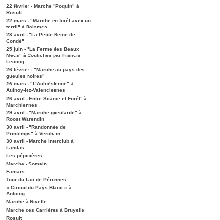
22 février - Marche "Poquin" à
Rosult
22 mars - "Marche en forêt avec un
terril" à Raismes
23 avril - "La Petite Reine de
Condé"
25 juin - "La Ferme des Beaux
Mecs" à Coutiches par Francis
Lecocq
26 février - "Marche au pays des
gueules noires"
26 mars - "L’Aulnésienne" à
Aulnoy-lez-Valenciennes
26 avril - Entre Scarpe et Forêt" à
Marchiennes
29 avril - "Marche gueularde" à
Roost Warendin
30 avril - "Randonnée de
Printemps" à Verchain
30 avril - Marche interclub à
Landas
Les pépinières
Marche - Somain
Famars
Tour du Lac de Péronnes
« Circuit du Pays Blanc » à
Antoing
Marche à Nivelle
Marche des Carrières à Bruyelle
Rosult