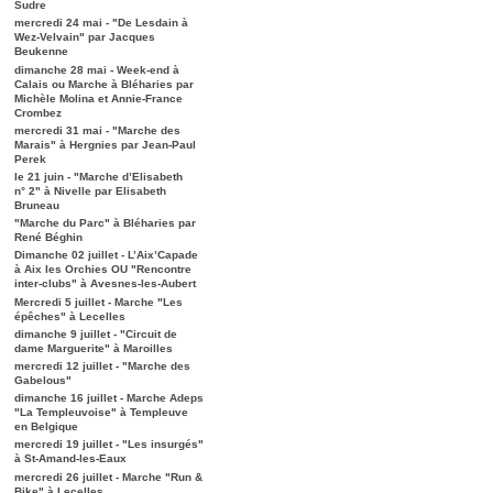
Sudre
mercredi 24 mai - "De Lesdain à
Wez-Velvain" par Jacques
Beukenne
dimanche 28 mai - Week-end à
Calais ou Marche à Bléharies par
Michèle Molina et Annie-France
Crombez
mercredi 31 mai - "Marche des
Marais" à Hergnies par Jean-Paul
Perek
le 21 juin - "Marche d’Elisabeth
n° 2" à Nivelle par Elisabeth
Bruneau
"Marche du Parc" à Bléharies par
René Béghin
Dimanche 02 juillet - L’Aix’Capade
à Aix les Orchies OU "Rencontre
inter-clubs" à Avesnes-les-Aubert
Mercredi 5 juillet - Marche "Les
épêches" à Lecelles
dimanche 9 juillet - "Circuit de
dame Marguerite" à Maroilles
mercredi 12 juillet - "Marche des
Gabelous"
dimanche 16 juillet - Marche Adeps
"La Templeuvoise" à Templeuve
en Belgique
mercredi 19 juillet - "Les insurgés"
à St-Amand-les-Eaux
mercredi 26 juillet - Marche "Run &
Bike" à Lecelles