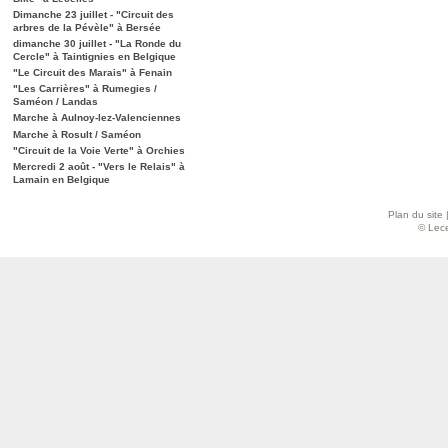
Dimanche 23 juillet - "Circuit des
arbres de la Pévèle" à Bersée
dimanche 30 juillet - "La Ronde du
Cercle" à Taintignies en Belgique
"Le Circuit des Marais" à Fenain
"Les Carrières" à Rumegies /
Saméon / Landas
Marche à Aulnoy-lez-Valenciennes
Marche à Rosult / Saméon
"Circuit de la Voie Verte" à Orchies
Mercredi 2 août - "Vers le Relais" à
Lamain en Belgique
Plan du site
© Lece