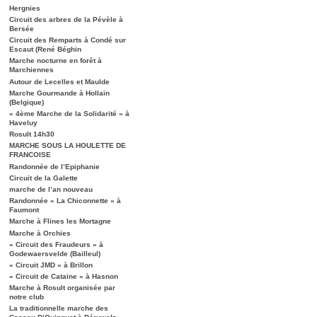
Hergnies
Circuit des arbres de la Pévèle à
Bersée
Circuit des Remparts à Condé sur
Escaut (René Béghin
Marche nocturne en forêt à
Marchiennes
Autour de Lecelles et Maulde
Marche Gourmande à Hollain
(Belgique)
« 4ème Marche de la Solidarité » à
Haveluy
Rosult 14h30
MARCHE SOUS LA HOULETTE DE
FRANCOISE
Randonnée de l’Epiphanie
Circuit de la Galette
marche de l’an nouveau
Randonnée « La Chiconnette » à
Faumont
Marche à Flines les Mortagne
Marche à Orchies
« Circuit des Fraudeurs » à
Godewaersvelde (Bailleul)
« Circuit JMD » à Brillon
« Circuit de Cataine » à Hasnon
Marche à Rosult organisée par
notre club
La traditionnelle marche des