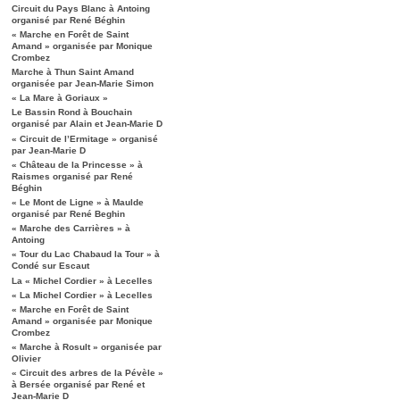
Circuit du Pays Blanc à Antoing
organisé par René Béghin
« Marche en Forêt de Saint
Amand » organisée par Monique
Crombez
Marche à Thun Saint Amand
organisée par Jean-Marie Simon
« La Mare à Goriaux »
Le Bassin Rond à Bouchain
organisé par Alain et Jean-Marie D
« Circuit de l’Ermitage » organisé
par Jean-Marie D
« Château de la Princesse » à
Raismes organisé par René
Béghin
« Le Mont de Ligne » à Maulde
organisé par René Beghin
« Marche des Carrières » à
Antoing
« Tour du Lac Chabaud la Tour » à
Condé sur Escaut
La « Michel Cordier » à Lecelles
« La Michel Cordier » à Lecelles
« Marche en Forêt de Saint
Amand » organisée par Monique
Crombez
« Marche à Rosult » organisée par
Olivier
« Circuit des arbres de la Pévèle »
à Bersée organisé par René et
Jean-Marie D