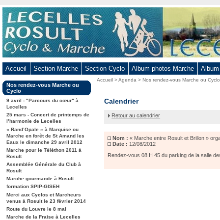
Aller
au
contenu
-
Aller
au
Accueil
Section Marche
Section Cyclo
Album photos Marche
Album
menu
Vous
Accueil
>
Agenda
>
Nos rendez-vous Marche ou Cycl
principal
Dans
Nos rendez-vous Marche ou
êtes
-
la
Cyclo
ici
rubrique
« Marche
Calendrier
Aller
9 avril - "Parcours du cœur" à
:
:
Lecelles
entre
à
25 mars - Concert de printemps de
Retour au calendrier
Rosult
la
l’harmonie de Lecelles
et
« Rand’Opale » à Marquise ou
recherche
Brillon »
Marche en forêt de St Amand les
Nom :
« Marche entre Rosult et Brillon » org
organisée
Eaux le dimanche 29 avril 2012
Date :
12/08/2012
par
Marche pour le Téléthon 2011 à
Alain
Rendez-vous 08 H 45 du parking de la salle de
Rosult
Sudre
Assemblée Générale du Club à
Rosult
Marche gourmande à Rosult
formation SPIP-GISEH
Merci aux Cyclos et Marcheurs
venus à Rosult le 23 février 2014
Route du Louvre le 8 mai
Marche de la Fraise à Lecelles