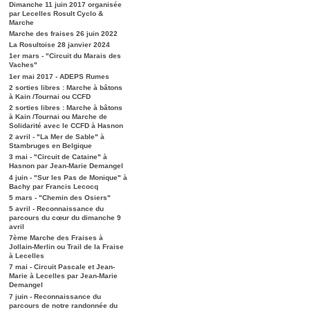
Dimanche 11 juin 2017 organisée
par Lecelles Rosult Cyclo &
Marche
Marche des fraises 26 juin 2022
La Rosultoise 28 janvier 2024
1er mars - "Circuit du Marais des
Vaches"
1er mai 2017 - ADEPS Rumes
2 sorties libres : Marche à bâtons
à Kain /Tournai ou CCFD
2 sorties libres : Marche à bâtons
à Kain /Tournai ou Marche de
Solidarité avec le CCFD à Hasnon
2 avril - "La Mer de Sable" à
Stambruges en Belgique
3 mai - "Circuit de Cataine" à
Hasnon par Jean-Marie Demangel
4 juin - "Sur les Pas de Monique" à
Bachy par Francis Lecocq
5 mars - "Chemin des Osiers"
5 avril - Reconnaissance du
parcours du cœur du dimanche 9
avril
7ème Marche des Fraises à
Jollain-Merlin ou Trail de la Fraise
à Lecelles
7 mai - Circuit Pascale et Jean-
Marie à Lecelles par Jean-Marie
Demangel
7 juin - Reconnaissance du
parcours de notre randonnée du