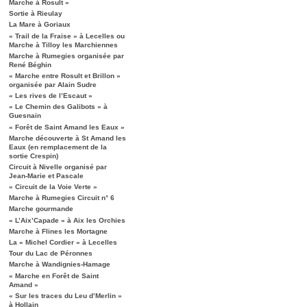
Marche à Rosult »
Sortie à Rieulay
La Mare à Goriaux
« Trail de la Fraise » à Lecelles ou
Marche à Tilloy les Marchiennes
Marche à Rumegies organisée par
René Béghin
« Marche entre Rosult et Brillon »
organisée par Alain Sudre
« Les rives de l’Escaut »
« Le Chemin des Galibots » à
Guesnain
« Forêt de Saint Amand les Eaux »
Marche découverte à St Amand les
Eaux (en remplacement de la
sortie Crespin)
Circuit à Nivelle organisé par
Jean-Marie et Pascale
« Circuit de la Voie Verte »
Marche à Rumegies Circuit n° 6
Marche gourmande
« L’Aix’Capade » à Aix les Orchies
Marche à Flines les Mortagne
La « Michel Cordier » à Lecelles
Tour du Lac de Péronnes
Marche à Wandignies-Hamage
« Marche en Forêt de Saint
Amand »
« Sur les traces du Leu d’Merlin »
à Hollain