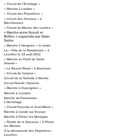
« Circuit de l’Ermitage »
« Marche à Landas »
« Circuit des Pépinières »
« Circuit des Oiseaux » à
Marchiennes
« Circuit du Marais des vaches »
« Marche entre Rosult et
Brillon » organisée par Alain
Sudre
« Marche à Hergnies » le matin
La « Fête de la Randonnée » à
Lecelles le 19 août 2012
« Marche en Forêt de Saint
Amand »
« Le Bassin Rond » à Bouchain
« Circuit de Cataine »
Circuit de la Taillette à Nivelle
Circuit Rosult / Saméon
« Marche à Gussignies »
Marche à Lesdain
Marche du Patrimoine -
L’Hermitage
« Circuit Pascale et Jean-Marie »
Marche à Condé sur Escaut
Marche à Flines les Mortagne
« Ronde de la Ducasse » à Flines
les Râches
A la découverte des Pépinières -
Lecelles-