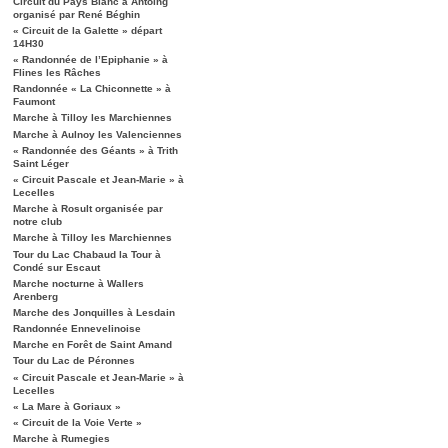
Circuit du Pays Blanc à Antoing
organisé par René Béghin
« Circuit de la Galette » départ
14H30
« Randonnée de l’Epiphanie » à
Flines les Râches
Randonnée « La Chiconnette » à
Faumont
Marche à Tilloy les Marchiennes
Marche à Aulnoy les Valenciennes
« Randonnée des Géants » à Trith
Saint Léger
« Circuit Pascale et Jean-Marie » à
Lecelles
Marche à Rosult organisée par
notre club
Marche à Tilloy les Marchiennes
Tour du Lac Chabaud la Tour à
Condé sur Escaut
Marche nocturne à Wallers
Arenberg
Marche des Jonquilles à Lesdain
Randonnée Ennevelinoise
Marche en Forêt de Saint Amand
Tour du Lac de Péronnes
« Circuit Pascale et Jean-Marie » à
Lecelles
« La Mare à Goriaux »
« Circuit de la Voie Verte »
Marche à Rumegies