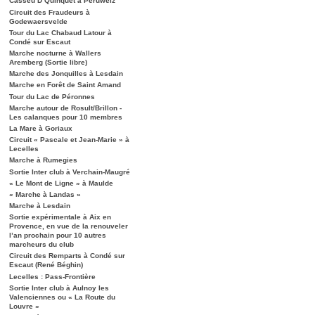
Casseu D’Quinquet à Péruwelz
Circuit des Fraudeurs à
Godewaersvelde
Tour du Lac Chabaud Latour à
Condé sur Escaut
Marche nocturne à Wallers
Aremberg (Sortie libre)
Marche des Jonquilles à Lesdain
Marche en Forêt de Saint Amand
Tour du Lac de Péronnes
Marche autour de Rosult/Brillon -
Les calanques pour 10 membres
La Mare à Goriaux
Circuit « Pascale et Jean-Marie » à
Lecelles
Marche à Rumegies
Sortie Inter club à Verchain-Maugré
« Le Mont de Ligne » à Maulde
« Marche à Landas »
Marche à Lesdain
Sortie expérimentale à Aix en
Provence, en vue de la renouveler
l’an prochain pour 10 autres
marcheurs du club
Circuit des Remparts à Condé sur
Escaut (René Béghin)
Lecelles : Pass-Frontière
Sortie Inter club à Aulnoy les
Valenciennes ou « La Route du
Louvre »