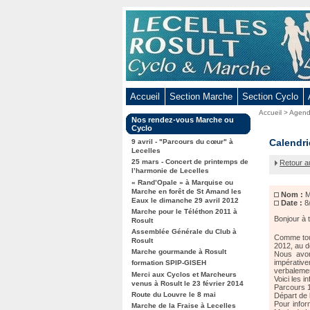
Aller
au
contenu
-
Aller
au
Accueil
Section Marche
Section Cyclo
menu
Vous
Accueil
>
Agen
principal
Dans
Nos rendez-vous Marche ou
êtes
-
la
Cyclo
ici
rubrique
Marche
Calendri
Aller
9 avril - "Parcours du cœur" à
:
:
Lecelles
gourma
à
25 mars - Concert de printemps de
Retour a
la
l’harmonie de Lecelles
« Rand’Opale » à Marquise ou
recherche
Marche en forêt de St Amand les
Nom :
M
Eaux le dimanche 29 avril 2012
Date :
8
Marche pour le Téléthon 2011 à
Bonjour à 
Rosult
Assemblée Générale du Club à
Comme tous
Rosult
2012, au d
Marche gourmande à Rosult
Nous avon
impérativ
formation SPIP-GISEH
verbaleme
Merci aux Cyclos et Marcheurs
Voici les in
venus à Rosult le 23 février 2014
Parcours 1
Route du Louvre le 8 mai
Départ de 
Pour infor
Marche de la Fraise à Lecelles