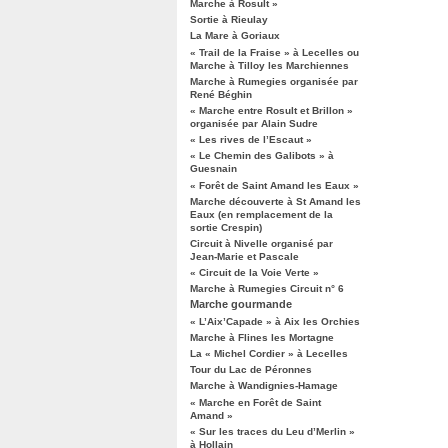
Marche à Rosult »
Sortie à Rieulay
La Mare à Goriaux
« Trail de la Fraise » à Lecelles ou
Marche à Tilloy les Marchiennes
Marche à Rumegies organisée par
René Béghin
« Marche entre Rosult et Brillon »
organisée par Alain Sudre
« Les rives de l’Escaut »
« Le Chemin des Galibots » à
Guesnain
« Forêt de Saint Amand les Eaux »
Marche découverte à St Amand les
Eaux (en remplacement de la
sortie Crespin)
Circuit à Nivelle organisé par
Jean-Marie et Pascale
« Circuit de la Voie Verte »
Marche à Rumegies Circuit n° 6
Marche gourmande
« L’Aix’Capade » à Aix les Orchies
Marche à Flines les Mortagne
La « Michel Cordier » à Lecelles
Tour du Lac de Péronnes
Marche à Wandignies-Hamage
« Marche en Forêt de Saint
Amand »
« Sur les traces du Leu d’Merlin »
à Hollain