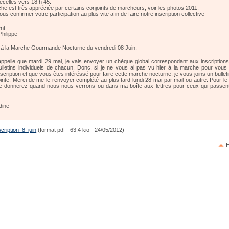
ecelles vers 18 h 45.
he est très appréciée par certains conjoints de marcheurs, voir les photos 2011.
us confirmer votre participation au plus vite afin de faire notre inscription collective
nt
Philippe
n à la Marche Gourmande Nocturne du vendredi 08 Juin,
ppelle que mardi 29 mai, je vais envoyer un chèque global correspondant aux inscriptions
ulletins individuels de chacun. Donc, si je ne vous ai pas vu hier à la marche pour vou
inscription et que vous êtes intéréssé pour faire cette marche nocturne, je vous joins un bulleti
ointe. Merci de me le renvoyer complété au plus tard lundi 28 mai par mail ou autre. Pour le
e donnerez quand nous nous verrons ou dans ma boîte aux lettres pour ceux qui passent
dine
scription_8_juin
(format pdf - 63.4 kio - 24/05/2012)
H