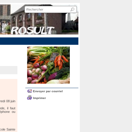
Recherche
sur
le
site
Envoyer par courriel
Imprimer
edi 08 juin
e, il faut
léphone ou
cole Sainte