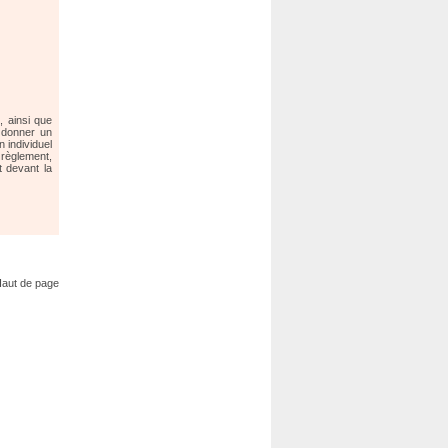
, ainsi que
s donner un
n individuel
 règlement,
 devant la
aut de page