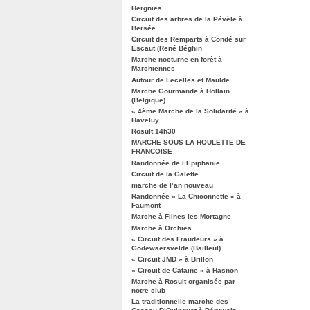
Hergnies
Circuit des arbres de la Pévèle à
Bersée
Circuit des Remparts à Condé sur
Escaut (René Béghin
Marche nocturne en forêt à
Marchiennes
Autour de Lecelles et Maulde
Marche Gourmande à Hollain
(Belgique)
« 4ème Marche de la Solidarité » à
Haveluy
Rosult 14h30
MARCHE SOUS LA HOULETTE DE
FRANCOISE
Randonnée de l’Epiphanie
Circuit de la Galette
marche de l’an nouveau
Randonnée « La Chiconnette » à
Faumont
Marche à Flines les Mortagne
Marche à Orchies
« Circuit des Fraudeurs » à
Godewaersvelde (Bailleul)
« Circuit JMD » à Brillon
« Circuit de Cataine » à Hasnon
Marche à Rosult organisée par
notre club
La traditionnelle marche des