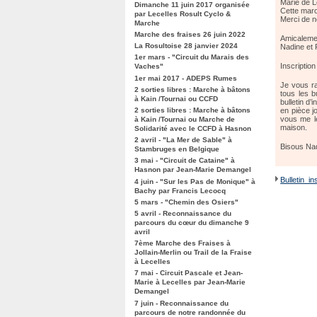
Marie de L
Dimanche 11 juin 2017 organisée
Cette marc
par Lecelles Rosult Cyclo &
Merci de no
Marche
Marche des fraises 26 juin 2022
Amicaleme
La Rosultoise 28 janvier 2024
Nadine et 
1er mars - "Circuit du Marais des
Inscriptio
Vaches"
1er mai 2017 - ADEPS Rumes
Je vous ra
2 sorties libres : Marche à bâtons
tous les b
à Kain /Tournai ou CCFD
bulletin d’
2 sorties libres : Marche à bâtons
en pièce j
vous me l
à Kain /Tournai ou Marche de
maison.
Solidarité avec le CCFD à Hasnon
2 avril - "La Mer de Sable" à
Bisous Na
Stambruges en Belgique
3 mai - "Circuit de Cataine" à
Hasnon par Jean-Marie Demangel
Bulletin_in
4 juin - "Sur les Pas de Monique" à
Bachy par Francis Lecocq
5 mars - "Chemin des Osiers"
5 avril - Reconnaissance du
parcours du cœur du dimanche 9
avril
7ème Marche des Fraises à
Jollain-Merlin ou Trail de la Fraise
à Lecelles
7 mai - Circuit Pascale et Jean-
Marie à Lecelles par Jean-Marie
Demangel
7 juin - Reconnaissance du
parcours de notre randonnée du