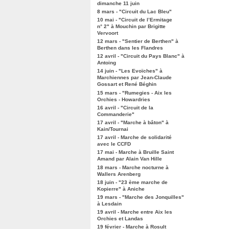
dimanche 11 juin
8 mars - "Circuit du Lac Bleu"
10 mai - "Circuit de l’Ermitage
n° 2" à Mouchin par Brigitte
Vervoort
12 mars - "Sentier de Berthen" à
Berthen dans les Flandres
12 avril - "Circuit du Pays Blanc" à
Antoing
14 juin - "Les Evoïches" à
Marchiennes par Jean-Claude
Gossart et René Béghin
15 mars - "Rumegies - Aix les
Orchies - Howardries
16 avril - "Circuit de la
Commanderie"
17 avril - "Marche à bâton" à
Kain/Tournai
17 avril - Marche de solidarité
avec le CCFD
17 mai - Marche à Bruille Saint
Amand par Alain Van Hille
18 mars - Marche nocturne à
Wallers Arenberg
18 juin - "23 ème marche de
Kopierre" à Aniche
19 mars - "Marche des Jonquilles"
à Lesdain
19 avril - Marche entre Aix les
Orchies et Landas
19 février - Marche à Rosult