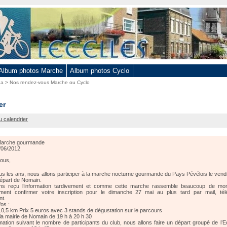
Album photos Marche
Album photos Cyclo
da
>
Nos rendez-vous Marche ou Cyclo
er
nde
u calendrier
arche gourmande
/06/2012
tous,
 les ans, nous allons participer à la marche nocturne gourmande du Pays Pévélois le vendr
épart de Nomain.
s reçu l’information tardivement et comme cette marche rassemble beaucoup de mond
ement confirmer votre inscription pour le dimanche 27 mai au plus tard par mail, té
nt.
fos :
0,5 km Prix 5 euros avec 3 stands de dégustation sur le parcours
la mairie de Nomain de 19 h à 20 h 30
mation suivant le nombre de participants du club, nous allons faire un départ groupé de l’E