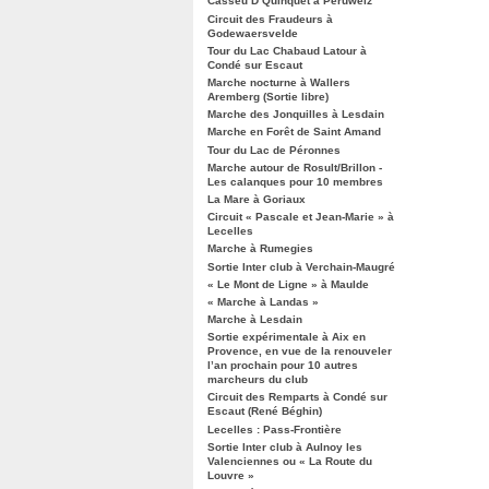
Casseu D’Quinquet à Péruwelz
Circuit des Fraudeurs à
Godewaersvelde
Tour du Lac Chabaud Latour à
Condé sur Escaut
Marche nocturne à Wallers
Aremberg (Sortie libre)
Marche des Jonquilles à Lesdain
Marche en Forêt de Saint Amand
Tour du Lac de Péronnes
Marche autour de Rosult/Brillon -
Les calanques pour 10 membres
La Mare à Goriaux
Circuit « Pascale et Jean-Marie » à
Lecelles
Marche à Rumegies
Sortie Inter club à Verchain-Maugré
« Le Mont de Ligne » à Maulde
« Marche à Landas »
Marche à Lesdain
Sortie expérimentale à Aix en
Provence, en vue de la renouveler
l’an prochain pour 10 autres
marcheurs du club
Circuit des Remparts à Condé sur
Escaut (René Béghin)
Lecelles : Pass-Frontière
Sortie Inter club à Aulnoy les
Valenciennes ou « La Route du
Louvre »