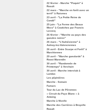
22 février - Marche "Poquin" à
Rosult
22 mars - "Marche en forêt avec un
terril" à Raismes
23 avril - "La Petite Reine de
Condé"
25 juin - "La Ferme des Beaux
Mecs" à Coutiches par Francis
Lecocq
26 février - "Marche au pays des
gueules noires"
26 mars - "L’Aulnésienne" à
Aulnoy-lez-Valenciennes
26 avril - Entre Scarpe et Forêt" à
Marchiennes
29 avril - "Marche gueularde" à
Roost Warendin
30 avril - "Randonnée de
Printemps" à Verchain
30 avril - Marche interclub à
Landas
Les pépinières
Marche - Somain
Famars
Tour du Lac de Péronnes
« Circuit du Pays Blanc » à
Antoing
Marche à Nivelle
Marche des Carrières à Bruyelle
Rosult