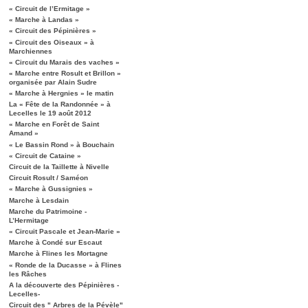
« Circuit de l’Ermitage »
« Marche à Landas »
« Circuit des Pépinières »
« Circuit des Oiseaux » à
Marchiennes
« Circuit du Marais des vaches »
« Marche entre Rosult et Brillon »
organisée par Alain Sudre
« Marche à Hergnies » le matin
La « Fête de la Randonnée » à
Lecelles le 19 août 2012
« Marche en Forêt de Saint
Amand »
« Le Bassin Rond » à Bouchain
« Circuit de Cataine »
Circuit de la Taillette à Nivelle
Circuit Rosult / Saméon
« Marche à Gussignies »
Marche à Lesdain
Marche du Patrimoine -
L’Hermitage
« Circuit Pascale et Jean-Marie »
Marche à Condé sur Escaut
Marche à Flines les Mortagne
« Ronde de la Ducasse » à Flines
les Râches
A la découverte des Pépinières -
Lecelles-
Circuit des " Arbres de la Pévèle"