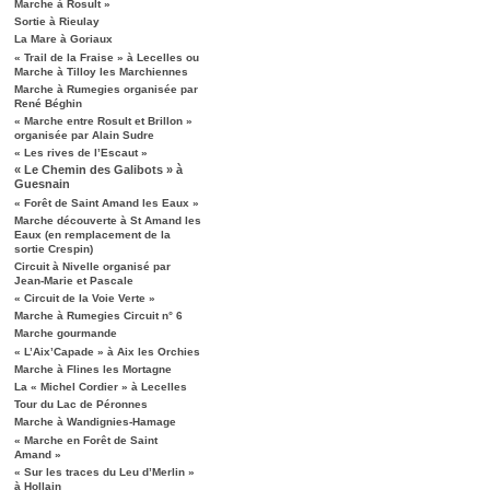
Marche à Rosult »
Sortie à Rieulay
La Mare à Goriaux
« Trail de la Fraise » à Lecelles ou
Marche à Tilloy les Marchiennes
Marche à Rumegies organisée par
René Béghin
« Marche entre Rosult et Brillon »
organisée par Alain Sudre
« Les rives de l’Escaut »
« Le Chemin des Galibots » à
Guesnain
« Forêt de Saint Amand les Eaux »
Marche découverte à St Amand les
Eaux (en remplacement de la
sortie Crespin)
Circuit à Nivelle organisé par
Jean-Marie et Pascale
« Circuit de la Voie Verte »
Marche à Rumegies Circuit n° 6
Marche gourmande
« L’Aix’Capade » à Aix les Orchies
Marche à Flines les Mortagne
La « Michel Cordier » à Lecelles
Tour du Lac de Péronnes
Marche à Wandignies-Hamage
« Marche en Forêt de Saint
Amand »
« Sur les traces du Leu d’Merlin »
à Hollain