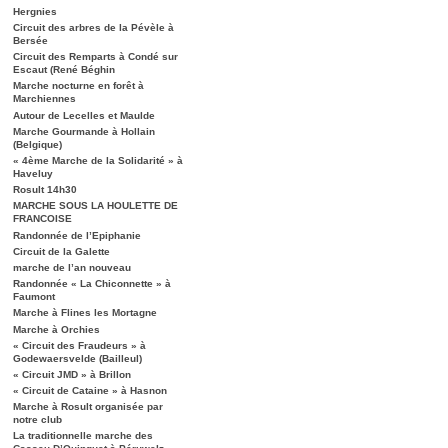
Hergnies
Circuit des arbres de la Pévèle à
Bersée
Circuit des Remparts à Condé sur
Escaut (René Béghin
Marche nocturne en forêt à
Marchiennes
Autour de Lecelles et Maulde
Marche Gourmande à Hollain
(Belgique)
« 4ème Marche de la Solidarité » à
Haveluy
Rosult 14h30
MARCHE SOUS LA HOULETTE DE
FRANCOISE
Randonnée de l’Epiphanie
Circuit de la Galette
marche de l’an nouveau
Randonnée « La Chiconnette » à
Faumont
Marche à Flines les Mortagne
Marche à Orchies
« Circuit des Fraudeurs » à
Godewaersvelde (Bailleul)
« Circuit JMD » à Brillon
« Circuit de Cataine » à Hasnon
Marche à Rosult organisée par
notre club
La traditionnelle marche des