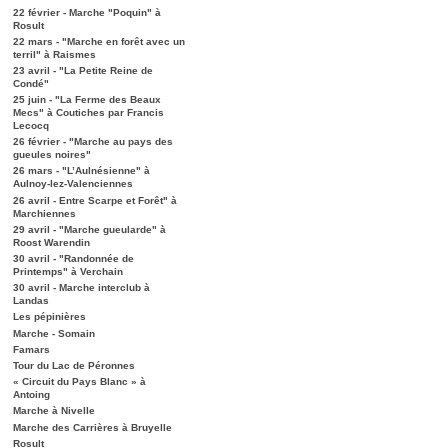
22 février - Marche "Poquin" à
Rosult
22 mars - "Marche en forêt avec un
terril" à Raismes
23 avril - "La Petite Reine de
Condé"
25 juin - "La Ferme des Beaux
Mecs" à Coutiches par Francis
Lecocq
26 février - "Marche au pays des
gueules noires"
26 mars - "L’Aulnésienne" à
Aulnoy-lez-Valenciennes
26 avril - Entre Scarpe et Forêt" à
Marchiennes
29 avril - "Marche gueularde" à
Roost Warendin
30 avril - "Randonnée de
Printemps" à Verchain
30 avril - Marche interclub à
Landas
Les pépinières
Marche - Somain
Famars
Tour du Lac de Péronnes
« Circuit du Pays Blanc » à
Antoing
Marche à Nivelle
Marche des Carrières à Bruyelle
Rosult