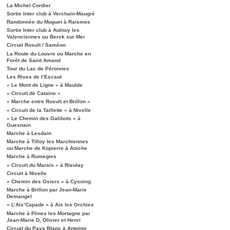
La Michel Cordier
Sortie Inter club à Verchain-Maugré
Randonnée du Muguet à Raismes
Sortie Inter club à Aulnoy les
Valenciennes ou Berck sur Mer
Circuit Rosult / Saméon
La Route du Louvre ou Marche en
Forêt de Saint Amand
Tour du Lac de Péronnes
Les Rives de l’Escaut
« Le Mont de Ligne » à Maulde
« Circuit de Cataine »
« Marche entre Rosult et Brillon »
« Circuit de la Taillette » à Nivelle
« Le Chemin des Galibots » à
Guesnain
Marche à Lesdain
Marche à Tilloy les Marchiennes
ou Marche de Kopierre à Aniche
Marche à Rumegies
« Circuit du Marais » à Rieulay
Circuit à Nivelle
« Chemin des Osiers » à Cysoing
Marche à Brillon par Jean-Marie
Demangel
« L’Aix’Capade » à Aix les Orchies
Marche à Flines les Mortagne par
Jean-Marie D, Olivier et Henri
Circuit du Pays Blanc à Antoing