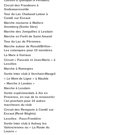
Casseu D’Quinquet à Péruwelz
Circuit des Fraudeurs à
Godewaersvelde
Tour du Lac Chabaud Latour à
Condé sur Escaut
Marche nocturne à Wallers
Aremberg (Sortie libre)
Marche des Jonquilles à Lesdain
Marche en Forêt de Saint Amand
Tour du Lac de Péronnes
Marche autour de Rosult/Brillon -
Les calanques pour 10 membres
La Mare à Goriaux
Circuit « Pascale et Jean-Marie » à
Lecelles
Marche à Rumegies
Sortie Inter club à Verchain-Maugré
« Le Mont de Ligne » à Maulde
« Marche à Landas »
Marche à Lesdain
Sortie expérimentale à Aix en
Provence, en vue de la renouveler
l’an prochain pour 10 autres
marcheurs du club
Circuit des Remparts à Condé sur
Escaut (René Béghin)
Lecelles : Pass-Frontière
Sortie Inter club à Aulnoy les
Valenciennes ou « La Route du
Louvre »