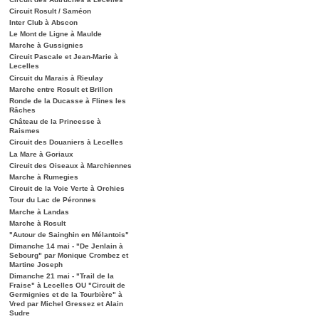
Circuit Rosult / Saméon
Inter Club à Abscon
Le Mont de Ligne à Maulde
Marche à Gussignies
Circuit Pascale et Jean-Marie à
Lecelles
Circuit du Marais à Rieulay
Marche entre Rosult et Brillon
Ronde de la Ducasse à Flines les
Râches
Château de la Princesse à
Raismes
Circuit des Douaniers à Lecelles
La Mare à Goriaux
Circuit des Oiseaux à Marchiennes
Marche à Rumegies
Circuit de la Voie Verte à Orchies
Tour du Lac de Péronnes
Marche à Landas
Marche à Rosult
"Autour de Sainghin en Mélantois"
Dimanche 14 mai - "De Jenlain à
Sebourg" par Monique Crombez et
Martine Joseph
Dimanche 21 mai - "Trail de la
Fraise" à Lecelles OU "Circuit de
Germignies et de la Tourbière" à
Vred par Michel Gressez et Alain
Sudre