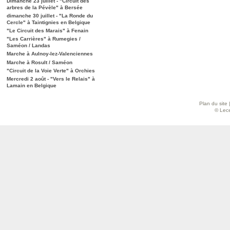
Dimanche 23 juillet - "Circuit des
arbres de la Pévèle" à Bersée
dimanche 30 juillet - "La Ronde du
Cercle" à Taintignies en Belgique
"Le Circuit des Marais" à Fenain
"Les Carrières" à Rumegies /
Saméon / Landas
Marche à Aulnoy-lez-Valenciennes
Marche à Rosult / Saméon
"Circuit de la Voie Verte" à Orchies
Mercredi 2 août - "Vers le Relais" à
Lamain en Belgique
Plan du site
© Lece