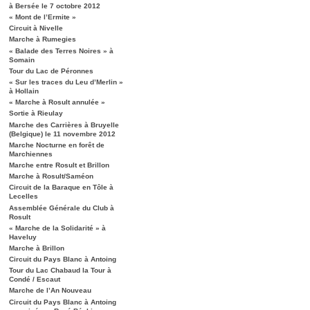
à Bersée le 7 octobre 2012
« Mont de l’Ermite »
Circuit à Nivelle
Marche à Rumegies
« Balade des Terres Noires » à
Somain
Tour du Lac de Péronnes
« Sur les traces du Leu d’Merlin »
à Hollain
« Marche à Rosult annulée »
Sortie à Rieulay
Marche des Carrières à Bruyelle
(Belgique) le 11 novembre 2012
Marche Nocturne en forêt de
Marchiennes
Marche entre Rosult et Brillon
Marche à Rosult/Saméon
Circuit de la Baraque en Tôle à
Lecelles
Assemblée Générale du Club à
Rosult
« Marche de la Solidarité » à
Haveluy
Marche à Brillon
Circuit du Pays Blanc à Antoing
Tour du Lac Chabaud la Tour à
Condé / Escaut
Marche de l’An Nouveau
Circuit du Pays Blanc à Antoing