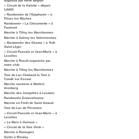
organisé par René Béghin
« Circuit de la Galette » départ
14H30
« Randonnée de l’Epiphanie » à
Flines les Râches
Randonnée « La Chiconnette » à
Faumont
Marche à Tilloy les Marchiennes
Marche à Aulnoy les Valenciennes
« Randonnée des Géants » à Trith
Saint Léger
« Circuit Pascale et Jean-Marie » à
Lecelles
Marche à Rosult organisée par
notre club
Marche à Tilloy les Marchiennes
Tour du Lac Chabaud la Tour à
Condé sur Escaut
Marche nocturne à Wallers
Arenberg
Marche des Jonquilles à Lesdain
Randonnée Ennevelinoise
Marche en Forêt de Saint Amand
Tour du Lac de Péronnes
« Circuit Pascale et Jean-Marie » à
Lecelles
« La Mare à Goriaux »
« Circuit de la Voie Verte »
Marche à Rumegies
Sortie à Rieulay