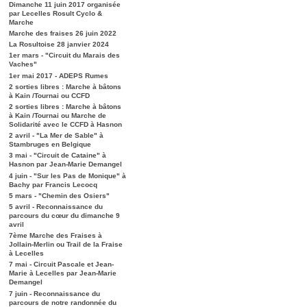
Dimanche 11 juin 2017 organisée
par Lecelles Rosult Cyclo &
Marche
Marche des fraises 26 juin 2022
La Rosultoise 28 janvier 2024
1er mars - "Circuit du Marais des
Vaches"
1er mai 2017 - ADEPS Rumes
2 sorties libres : Marche à bâtons
à Kain /Tournai ou CCFD
2 sorties libres : Marche à bâtons
à Kain /Tournai ou Marche de
Solidarité avec le CCFD à Hasnon
2 avril - "La Mer de Sable" à
Stambruges en Belgique
3 mai - "Circuit de Cataine" à
Hasnon par Jean-Marie Demangel
4 juin - "Sur les Pas de Monique" à
Bachy par Francis Lecocq
5 mars - "Chemin des Osiers"
5 avril - Reconnaissance du
parcours du cœur du dimanche 9
avril
7ème Marche des Fraises à
Jollain-Merlin ou Trail de la Fraise
à Lecelles
7 mai - Circuit Pascale et Jean-
Marie à Lecelles par Jean-Marie
Demangel
7 juin - Reconnaissance du
parcours de notre randonnée du