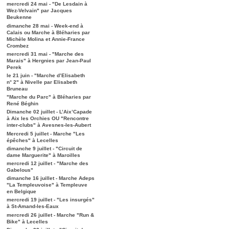
mercredi 24 mai - "De Lesdain à
Wez-Velvain" par Jacques
Beukenne
dimanche 28 mai - Week-end à
Calais ou Marche à Bléharies par
Michèle Molina et Annie-France
Crombez
mercredi 31 mai - "Marche des
Marais" à Hergnies par Jean-Paul
Perek
le 21 juin - "Marche d’Elisabeth
n° 2" à Nivelle par Elisabeth
Bruneau
"Marche du Parc" à Bléharies par
René Béghin
Dimanche 02 juillet - L’Aix’Capade
à Aix les Orchies OU "Rencontre
inter-clubs" à Avesnes-les-Aubert
Mercredi 5 juillet - Marche "Les
épêches" à Lecelles
dimanche 9 juillet - "Circuit de
dame Marguerite" à Maroilles
mercredi 12 juillet - "Marche des
Gabelous"
dimanche 16 juillet - Marche Adeps
"La Templeuvoise" à Templeuve
en Belgique
mercredi 19 juillet - "Les insurgés"
à St-Amand-les-Eaux
mercredi 26 juillet - Marche "Run &
Bike" à Lecelles