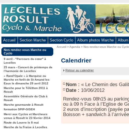
Aller
au
contenu
-
Aller
au
Accueil
Section Marche
Section Cyclo
Album photos Marche
Album
menu
Vous
Accueil
>
Agenda
>
Nos rendez-vous Marche ou Cycl
principal
Dans
Nos rendez-vous Marche ou
êtes
-
la
Cyclo
ici
rubrique
« Le
Calendrier
Aller
9 avril - "Parcours du cœur" à
:
:
Lecelles
Chemin
à
25 mars - Concert de printemps de
des
Retour au calendrier
la
l’harmonie de Lecelles
Galibots »
« Rand’Opale » à Marquise ou
recherche
à
Marche en forêt de St Amand les
Guesnain
Eaux le dimanche 29 avril 2012
Nom :
« Le Chemin des Gali
Marche pour le Téléthon 2011 à
Date :
10/06/2012
Rosult
Assemblée Générale du Club à
Rendez-vous 08h15 au parking 
Rosult
ou à 09 h Face à l’Eglise de 
Marche gourmande à Rosult
2 euros d’inscription (payée p
formation SPIP-GISEH
Boisson + sandwich à l’arrivé
Merci aux Cyclos et Marcheurs
venus à Rosult le 23 février 2014
Route du Louvre le 8 mai
Marche de la Fraise à Lecelles