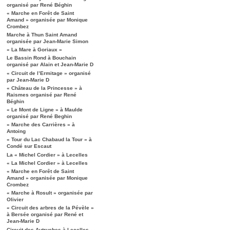
organisé par René Béghin
« Marche en Forêt de Saint
Amand » organisée par Monique
Crombez
Marche à Thun Saint Amand
organisée par Jean-Marie Simon
« La Mare à Goriaux »
Le Bassin Rond à Bouchain
organisé par Alain et Jean-Marie D
« Circuit de l’Ermitage » organisé
par Jean-Marie D
« Château de la Princesse » à
Raismes organisé par René
Béghin
« Le Mont de Ligne » à Maulde
organisé par René Beghin
« Marche des Carrières » à
Antoing
« Tour du Lac Chabaud la Tour » à
Condé sur Escaut
La « Michel Cordier » à Lecelles
« La Michel Cordier » à Lecelles
« Marche en Forêt de Saint
Amand » organisée par Monique
Crombez
« Marche à Rosult » organisée par
Olivier
« Circuit des arbres de la Pévèle »
à Bersée organisé par René et
Jean-Marie D
Circuit des Autruches à Lecelles