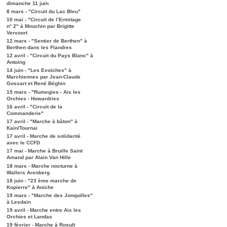
dimanche 11 juin
8 mars - "Circuit du Lac Bleu"
10 mai - "Circuit de l’Ermitage
n° 2" à Mouchin par Brigitte
Vervoort
12 mars - "Sentier de Berthen" à
Berthen dans les Flandres
12 avril - "Circuit du Pays Blanc" à
Antoing
14 juin - "Les Evoïches" à
Marchiennes par Jean-Claude
Gossart et René Béghin
15 mars - "Rumegies - Aix les
Orchies - Howardries
16 avril - "Circuit de la
Commanderie"
17 avril - "Marche à bâton" à
Kain/Tournai
17 avril - Marche de solidarité
avec le CCFD
17 mai - Marche à Bruille Saint
Amand par Alain Van Hille
18 mars - Marche nocturne à
Wallers Arenberg
18 juin - "23 ème marche de
Kopierre" à Aniche
19 mars - "Marche des Jonquilles"
à Lesdain
19 avril - Marche entre Aix les
Orchies et Landas
19 février - Marche à Rosult