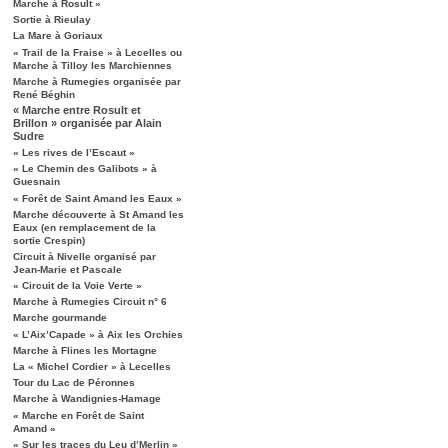
Marche à Rosult »
Sortie à Rieulay
La Mare à Goriaux
« Trail de la Fraise » à Lecelles ou
Marche à Tilloy les Marchiennes
Marche à Rumegies organisée par
René Béghin
« Marche entre Rosult et
Brillon » organisée par Alain
Sudre
« Les rives de l’Escaut »
« Le Chemin des Galibots » à
Guesnain
« Forêt de Saint Amand les Eaux »
Marche découverte à St Amand les
Eaux (en remplacement de la
sortie Crespin)
Circuit à Nivelle organisé par
Jean-Marie et Pascale
« Circuit de la Voie Verte »
Marche à Rumegies Circuit n° 6
Marche gourmande
« L’Aix’Capade » à Aix les Orchies
Marche à Flines les Mortagne
La « Michel Cordier » à Lecelles
Tour du Lac de Péronnes
Marche à Wandignies-Hamage
« Marche en Forêt de Saint
Amand »
« Sur les traces du Leu d’Merlin »