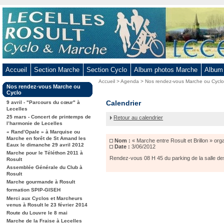
Aller
au
contenu
-
Aller
au
Accueil
Section Marche
Section Cyclo
Album photos Marche
Album
menu
Vous
Accueil
>
Agenda
>
Nos rendez-vous Marche ou Cycl
principal
Dans
Nos rendez-vous Marche ou
êtes
-
la
Cyclo
ici
rubrique
« Marche
Calendrier
Aller
9 avril - "Parcours du cœur" à
:
:
Lecelles
entre
à
25 mars - Concert de printemps de
Retour au calendrier
Rosult
la
l’harmonie de Lecelles
et
« Rand’Opale » à Marquise ou
recherche
Brillon »
Marche en forêt de St Amand les
Nom :
« Marche entre Rosult et Brillon » org
organisée
Eaux le dimanche 29 avril 2012
Date :
3/06/2012
par
Marche pour le Téléthon 2011 à
Alain
Rendez-vous 08 H 45 du parking de la salle de
Rosult
Sudre
Assemblée Générale du Club à
Rosult
Marche gourmande à Rosult
formation SPIP-GISEH
Merci aux Cyclos et Marcheurs
venus à Rosult le 23 février 2014
Route du Louvre le 8 mai
Marche de la Fraise à Lecelles