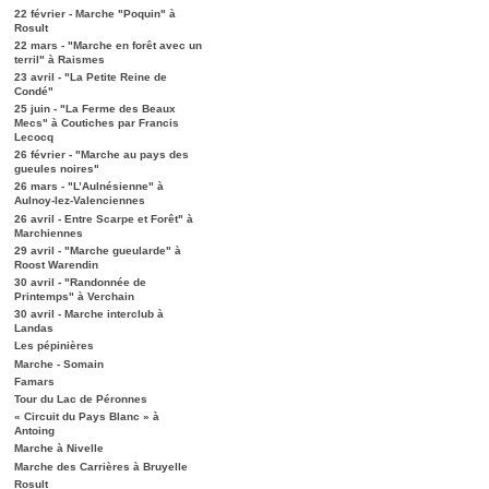
22 février - Marche "Poquin" à
Rosult
22 mars - "Marche en forêt avec un
terril" à Raismes
23 avril - "La Petite Reine de
Condé"
25 juin - "La Ferme des Beaux
Mecs" à Coutiches par Francis
Lecocq
26 février - "Marche au pays des
gueules noires"
26 mars - "L’Aulnésienne" à
Aulnoy-lez-Valenciennes
26 avril - Entre Scarpe et Forêt" à
Marchiennes
29 avril - "Marche gueularde" à
Roost Warendin
30 avril - "Randonnée de
Printemps" à Verchain
30 avril - Marche interclub à
Landas
Les pépinières
Marche - Somain
Famars
Tour du Lac de Péronnes
« Circuit du Pays Blanc » à
Antoing
Marche à Nivelle
Marche des Carrières à Bruyelle
Rosult