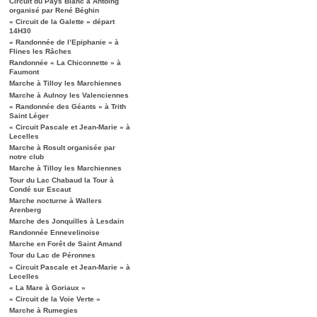
Circuit du Pays Blanc à Antoing
organisé par René Béghin
« Circuit de la Galette » départ
14H30
« Randonnée de l’Epiphanie » à
Flines les Râches
Randonnée « La Chiconnette » à
Faumont
Marche à Tilloy les Marchiennes
Marche à Aulnoy les Valenciennes
« Randonnée des Géants » à Trith
Saint Léger
« Circuit Pascale et Jean-Marie » à
Lecelles
Marche à Rosult organisée par
notre club
Marche à Tilloy les Marchiennes
Tour du Lac Chabaud la Tour à
Condé sur Escaut
Marche nocturne à Wallers
Arenberg
Marche des Jonquilles à Lesdain
Randonnée Ennevelinoise
Marche en Forêt de Saint Amand
Tour du Lac de Péronnes
« Circuit Pascale et Jean-Marie » à
Lecelles
« La Mare à Goriaux »
« Circuit de la Voie Verte »
Marche à Rumegies