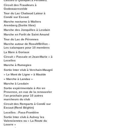
Casseu D’Quinquet à Péruwelz
Circuit des Fraudeurs à
Godewaersvelde
Tour du Lac Chabaud Latour à
Condé sur Escaut
Marche nocturne à Wallers
Aremberg (Sortie libre)
Marche des Jonquilles à Lesdain
Marche en Forêt de Saint Amand
Tour du Lac de Péronnes
Marche autour de Rosult/Brillon -
Les calanques pour 10 membres
La Mare à Goriaux
Circuit « Pascale et Jean-Marie » à
Lecelles
Marche à Rumegies
Sortie Inter club à Verchain-Maugré
« Le Mont de Ligne » à Maulde
« Marche à Landas »
Marche à Lesdain
Sortie expérimentale à Aix en
Provence, en vue de la renouveler
l’an prochain pour 10 autres
marcheurs du club
Circuit des Remparts à Condé sur
Escaut (René Béghin)
Lecelles : Pass-Frontière
Sortie Inter club à Aulnoy les
Valenciennes ou « La Route du
Louvre »