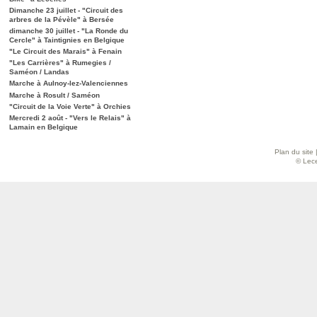
Dimanche 23 juillet - "Circuit des
arbres de la Pévèle" à Bersée
dimanche 30 juillet - "La Ronde du
Cercle" à Taintignies en Belgique
"Le Circuit des Marais" à Fenain
"Les Carrières" à Rumegies /
Saméon / Landas
Marche à Aulnoy-lez-Valenciennes
Marche à Rosult / Saméon
"Circuit de la Voie Verte" à Orchies
Mercredi 2 août - "Vers le Relais" à
Lamain en Belgique
Plan du site
© Lece