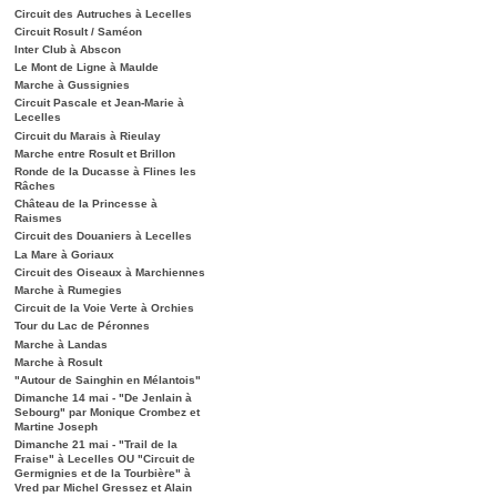
Circuit des Autruches à Lecelles
Circuit Rosult / Saméon
Inter Club à Abscon
Le Mont de Ligne à Maulde
Marche à Gussignies
Circuit Pascale et Jean-Marie à
Lecelles
Circuit du Marais à Rieulay
Marche entre Rosult et Brillon
Ronde de la Ducasse à Flines les
Râches
Château de la Princesse à
Raismes
Circuit des Douaniers à Lecelles
La Mare à Goriaux
Circuit des Oiseaux à Marchiennes
Marche à Rumegies
Circuit de la Voie Verte à Orchies
Tour du Lac de Péronnes
Marche à Landas
Marche à Rosult
"Autour de Sainghin en Mélantois"
Dimanche 14 mai - "De Jenlain à
Sebourg" par Monique Crombez et
Martine Joseph
Dimanche 21 mai - "Trail de la
Fraise" à Lecelles OU "Circuit de
Germignies et de la Tourbière" à
Vred par Michel Gressez et Alain