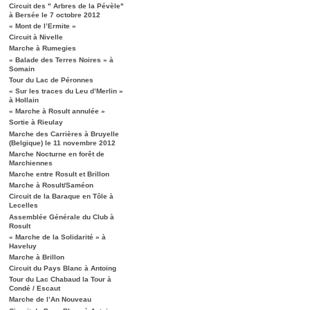
Circuit des " Arbres de la Pévèle"
à Bersée le 7 octobre 2012
« Mont de l’Ermite »
Circuit à Nivelle
Marche à Rumegies
« Balade des Terres Noires » à
Somain
Tour du Lac de Péronnes
« Sur les traces du Leu d’Merlin »
à Hollain
« Marche à Rosult annulée »
Sortie à Rieulay
Marche des Carrières à Bruyelle
(Belgique) le 11 novembre 2012
Marche Nocturne en forêt de
Marchiennes
Marche entre Rosult et Brillon
Marche à Rosult/Saméon
Circuit de la Baraque en Tôle à
Lecelles
Assemblée Générale du Club à
Rosult
« Marche de la Solidarité » à
Haveluy
Marche à Brillon
Circuit du Pays Blanc à Antoing
Tour du Lac Chabaud la Tour à
Condé / Escaut
Marche de l’An Nouveau