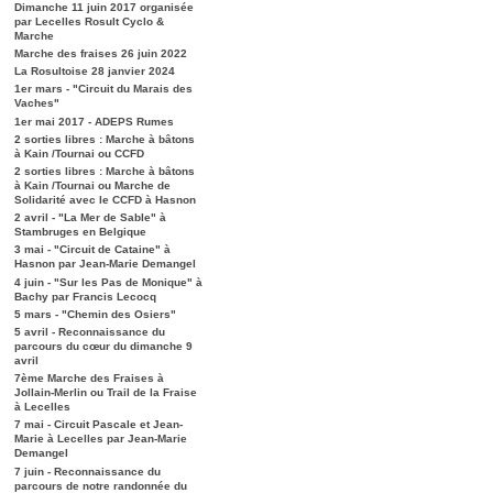
Dimanche 11 juin 2017 organisée
par Lecelles Rosult Cyclo &
Marche
Marche des fraises 26 juin 2022
La Rosultoise 28 janvier 2024
1er mars - "Circuit du Marais des
Vaches"
1er mai 2017 - ADEPS Rumes
2 sorties libres : Marche à bâtons
à Kain /Tournai ou CCFD
2 sorties libres : Marche à bâtons
à Kain /Tournai ou Marche de
Solidarité avec le CCFD à Hasnon
2 avril - "La Mer de Sable" à
Stambruges en Belgique
3 mai - "Circuit de Cataine" à
Hasnon par Jean-Marie Demangel
4 juin - "Sur les Pas de Monique" à
Bachy par Francis Lecocq
5 mars - "Chemin des Osiers"
5 avril - Reconnaissance du
parcours du cœur du dimanche 9
avril
7ème Marche des Fraises à
Jollain-Merlin ou Trail de la Fraise
à Lecelles
7 mai - Circuit Pascale et Jean-
Marie à Lecelles par Jean-Marie
Demangel
7 juin - Reconnaissance du
parcours de notre randonnée du