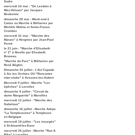
Sudre
mercredi 24 mai - "De Lesdain à
Wez-Velvain" par Jacques
Beukenne
dimanche 28 mai - Week-end à
Calais ou Marche à Bléharies par
Michèle Molina et Annie-France
Crombez
mercredi 31 mai - "Marche des
Marais" à Hergnies par Jean-Paul
Perek
le 21 juin - "Marche d’Elisabeth
n° 2" à Nivelle par Elisabeth
Bruneau
"Marche du Parc" à Bléharies par
René Béghin
Dimanche 02 juillet - L’Aix’Capade
à Aix les Orchies OU "Rencontre
inter-clubs" à Avesnes-les-Aubert
Mercredi 5 juillet - Marche "Les
épêches" à Lecelles
dimanche 9 juillet - "Circuit de
dame Marguerite" à Maroilles
mercredi 12 juillet - "Marche des
Gabelous"
dimanche 16 juillet - Marche Adeps
"La Templeuvoise" à Templeuve
en Belgique
mercredi 19 juillet - "Les insurgés"
à St-Amand-les-Eaux
mercredi 26 juillet - Marche "Run &
Bike" à Lecelles