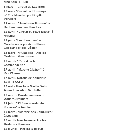
dimanche 11 juin
8 mars - "Circuit du Lac Bleu"
10 mai - "Circuit de l’Ermitage
n° 2" à Mouchin par Brigitte
Vervoort
12 mars - "Sentier de Berthen" à
Berthen dans les Flandres
12 avril - "Circuit du Pays Blanc" à
Antoing
14 juin - "Les Evoïches" à
Marchiennes par Jean-Claude
Gossart et René Béghin
15 mars - "Rumegies - Aix les
Orchies - Howardries
16 avril - "Circuit de la
Commanderie"
17 avril - "Marche à bâton" à
Kain/Tournai
17 avril - Marche de solidarité
avec le CCFD
17 mai - Marche à Bruille Saint
Amand par Alain Van Hille
18 mars - Marche nocturne à
Wallers Arenberg
18 juin - "23 ème marche de
Kopierre" à Aniche
19 mars - "Marche des Jonquilles"
à Lesdain
19 avril - Marche entre Aix les
Orchies et Landas
19 février - Marche à Rosult