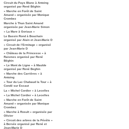
Circuit du Pays Blanc à Antoing
organisé par René Béghin
« Marche en Forêt de Saint
Amand » organisée par Monique
Crombez
Marche à Thun Saint Amand
organisée par Jean-Marie Simon
« La Mare à Goriaux »
Le Bassin Rond à Bouchain
organisé par Alain et Jean-Marie D
« Circuit de l’Ermitage » organisé
par Jean-Marie D
« Château de la Princesse » à
Raismes organisé par René
Béghin
« Le Mont de Ligne » à Maulde
organisé par René Beghin
« Marche des Carrières » à
Antoing
« Tour du Lac Chabaud la Tour » à
Condé sur Escaut
La « Michel Cordier » à Lecelles
« La Michel Cordier » à Lecelles
« Marche en Forêt de Saint
Amand » organisée par Monique
Crombez
« Marche à Rosult » organisée par
Olivier
« Circuit des arbres de la Pévèle »
à Bersée organisé par René et
Jean-Marie D