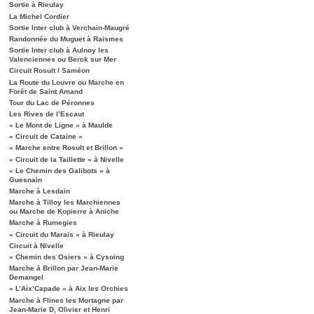
Sortie à Rieulay
La Michel Cordier
Sortie Inter club à Verchain-Maugré
Randonnée du Muguet à Raismes
Sortie Inter club à Aulnoy les
Valenciennes ou Berck sur Mer
Circuit Rosult / Saméon
La Route du Louvre ou Marche en
Forêt de Saint Amand
Tour du Lac de Péronnes
Les Rives de l’Escaut
« Le Mont de Ligne » à Maulde
« Circuit de Cataine »
« Marche entre Rosult et Brillon »
« Circuit de la Taillette » à Nivelle
« Le Chemin des Galibots » à
Guesnain
Marche à Lesdain
Marche à Tilloy les Marchiennes
ou Marche de Kopierre à Aniche
Marche à Rumegies
« Circuit du Marais » à Rieulay
Circuit à Nivelle
« Chemin des Osiers » à Cysoing
Marche à Brillon par Jean-Marie
Demangel
« L’Aix’Capade » à Aix les Orchies
Marche à Flines les Mortagne par
Jean-Marie D, Olivier et Henri