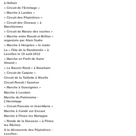
à Hollain
« Circuit de l’Ermitage »
« Marche à Landas »
« Circuit des Pépinières »
« Circuit des Oiseaux » à
Marchiennes
« Circuit du Marais des vaches »
« Marche entre Rosult et Brillon »
organisée par Alain Sudre
« Marche à Hergnies » le matin
La « Fête de la Randonnée » à
Lecelles le 19 août 2012
« Marche en Forêt de Saint
Amand »
« Le Bassin Rond » à Bouchain
« Circuit de Cataine »
Circuit de la Taillette à Nivelle
Circuit Rosult / Saméon
« Marche à Gussignies »
Marche à Lesdain
Marche du Patrimoine -
L’Hermitage
« Circuit Pascale et Jean-Marie »
Marche à Condé sur Escaut
Marche à Flines les Mortagne
« Ronde de la Ducasse » à Flines
les Râches
A la découverte des Pépinières -
Lecelles-