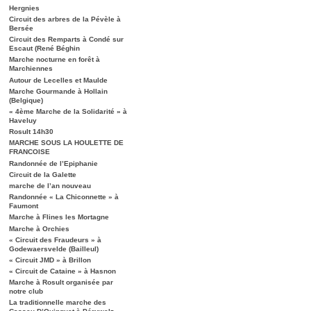
Hergnies
Circuit des arbres de la Pévèle à
Bersée
Circuit des Remparts à Condé sur
Escaut (René Béghin
Marche nocturne en forêt à
Marchiennes
Autour de Lecelles et Maulde
Marche Gourmande à Hollain
(Belgique)
« 4ème Marche de la Solidarité » à
Haveluy
Rosult 14h30
MARCHE SOUS LA HOULETTE DE
FRANCOISE
Randonnée de l’Epiphanie
Circuit de la Galette
marche de l’an nouveau
Randonnée « La Chiconnette » à
Faumont
Marche à Flines les Mortagne
Marche à Orchies
« Circuit des Fraudeurs » à
Godewaersvelde (Bailleul)
« Circuit JMD » à Brillon
« Circuit de Cataine » à Hasnon
Marche à Rosult organisée par
notre club
La traditionnelle marche des