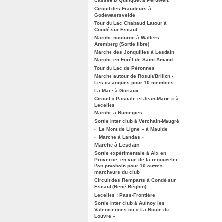
Casseu D’Quinquet à Péruwelz
Circuit des Fraudeurs à
Godewaersvelde
Tour du Lac Chabaud Latour à
Condé sur Escaut
Marche nocturne à Wallers
Aremberg (Sortie libre)
Marche des Jonquilles à Lesdain
Marche en Forêt de Saint Amand
Tour du Lac de Péronnes
Marche autour de Rosult/Brillon -
Les calanques pour 10 membres
La Mare à Goriaux
Circuit « Pascale et Jean-Marie » à
Lecelles
Marche à Rumegies
Sortie Inter club à Verchain-Maugré
« Le Mont de Ligne » à Maulde
« Marche à Landas »
Marche à Lesdain
Sortie expérimentale à Aix en
Provence, en vue de la renouveler
l’an prochain pour 10 autres
marcheurs du club
Circuit des Remparts à Condé sur
Escaut (René Béghin)
Lecelles : Pass-Frontière
Sortie Inter club à Aulnoy les
Valenciennes ou « La Route du
Louvre »