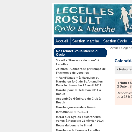
Aller
au
contenu
-
Aller
au
Accueil
Section Marche
Section Cyclo
menu
Vous
Accueil
>
Agen
principal
Dans
Nos rendez-vous Marche ou
êtes
-
la
Cyclo
ici
rubrique
Marche
Calendri
Aller
9 avril - "Parcours du cœur" à
:
:
Lecelles
à
à
25 mars - Concert de printemps de
Retour a
Lesdain
la
l’harmonie de Lecelles
« Rand’Opale » à Marquise ou
recherche
Marche en forêt de St Amand les
Nom :
M
Eaux le dimanche 29 avril 2012
Date :
2
Marche pour le Téléthon 2011 à
Rendez-vou
Rosult
ou à 18 h 
Assemblée Générale du Club à
Rosult
Marche gourmande à Rosult
formation SPIP-GISEH
Merci aux Cyclos et Marcheurs
venus à Rosult le 23 février 2014
Route du Louvre le 8 mai
Marche de la Fraise à Lecelles