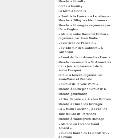
Marche à Rosult »
Sortie à Rieulay
La Mare à Goriaux
« Trail de la Fraise » à Lecelles ou
Marche à Tilloy les Marchiennes
Marche à Rumegies organisée par
René Béghin
« Marche entre Rosult et Brillon »
organisée par Alain Sudre
« Les rives de l’Escaut »
« Le Chemin des Galibots » à
Guesnain
« Forêt de Saint Amand les Eaux »
Marche découverte à St Amand les
Eaux (en remplacement de la
sortie Crespin)
Circuit à Nivelle organisé par
Jean-Marie et Pascale
« Circuit de la Voie Verte »
Marche à Rumegies Circuit n° 6
Marche gourmande
« L’Aix’Capade » à Aix les Orchies
Marche à Flines les Mortagne
La « Michel Cordier » à Lecelles
Tour du Lac de Péronnes
Marche à Wandignies-Hamage
« Marche en Forêt de Saint
Amand »
« Sur les traces du Leu d’Merlin »
à Hollain