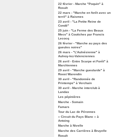
22 février - Marche "Poquin" à
Rosult
22 mars - "Marche en forêt avec un
terril" à Raismes
23 avril - "La Petite Reine de
Condé"
25 juin - "La Ferme des Beaux
Mecs" à Coutiches par Francis
Lecocq
26 février - "Marche au pays des
gueules noires"
26 mars - "L’Aulnésienne" à
Aulnoy-lez-Valenciennes
26 avril - Entre Scarpe et Forêt" à
Marchiennes
29 avril - "Marche gueularde" à
Roost Warendin
30 avril - "Randonnée de
Printemps" à Verchain
30 avril - Marche interclub à
Landas
Les pépinières
Marche - Somain
Famars
Tour du Lac de Péronnes
« Circuit du Pays Blanc » à
Antoing
Marche à Nivelle
Marche des Carrières à Bruyelle
Rosult