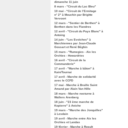
dimanche 11 juin
8 mars - "Circuit du Lac Bleu"
10 mai - "Circuit de l’Ermitage
n° 2" à Mouchin par Brigitte
Vervoort
12 mars - "Sentier de Berthen" à
Berthen dans les Flandres
12 avril - "Circuit du Pays Blanc" à
Antoing
14 juin - "Les Evoïches" à
Marchiennes par Jean-Claude
Gossart et René Béghin
15 mars - "Rumegies - Aix les
Orchies - Howardries
16 avril - "Circuit de la
Commanderie"
17 avril - "Marche à bâton" à
Kain/Tournai
17 avril - Marche de solidarité
avec le CCFD
17 mai - Marche à Bruille Saint
Amand par Alain Van Hille
18 mars - Marche nocturne à
Wallers Arenberg
18 juin - "23 ème marche de
Kopierre" à Aniche
19 mars - "Marche des Jonquilles"
à Lesdain
19 avril - Marche entre Aix les
Orchies et Landas
19 février - Marche à Rosult