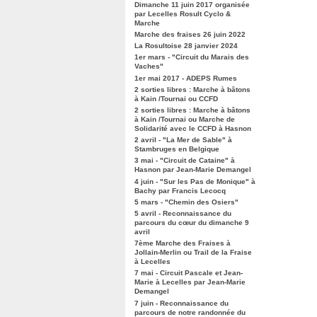
Dimanche 11 juin 2017 organisée
par Lecelles Rosult Cyclo &
Marche
Marche des fraises 26 juin 2022
La Rosultoise 28 janvier 2024
1er mars - "Circuit du Marais des
Vaches"
1er mai 2017 - ADEPS Rumes
2 sorties libres : Marche à bâtons
à Kain /Tournai ou CCFD
2 sorties libres : Marche à bâtons
à Kain /Tournai ou Marche de
Solidarité avec le CCFD à Hasnon
2 avril - "La Mer de Sable" à
Stambruges en Belgique
3 mai - "Circuit de Cataine" à
Hasnon par Jean-Marie Demangel
4 juin - "Sur les Pas de Monique" à
Bachy par Francis Lecocq
5 mars - "Chemin des Osiers"
5 avril - Reconnaissance du
parcours du cœur du dimanche 9
avril
7ème Marche des Fraises à
Jollain-Merlin ou Trail de la Fraise
à Lecelles
7 mai - Circuit Pascale et Jean-
Marie à Lecelles par Jean-Marie
Demangel
7 juin - Reconnaissance du
parcours de notre randonnée du