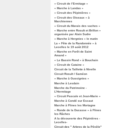
« Circuit de l’Ermitage »
« Marche à Landas »
« Circuit des Pépinières »
« Circuit des Oiseaux » à
Marchiennes
« Circuit du Marais des vaches »
« Marche entre Rosult et Brillon »
organisée par Alain Sudre
« Marche à Hergnies » le matin
La « Fête de la Randonnée » à
Lecelles le 19 août 2012
« Marche en Forêt de Saint
Amand »
« Le Bassin Rond » à Bouchain
« Circuit de Cataine »
Circuit de la Taillette à Nivelle
Circuit Rosult / Saméon
« Marche à Gussignies »
Marche à Lesdain
Marche du Patrimoine -
L’Hermitage
« Circuit Pascale et Jean-Marie »
Marche à Condé sur Escaut
Marche à Flines les Mortagne
« Ronde de la Ducasse » à Flines
les Râches
A la découverte des Pépinières -
Lecelles-
Circuit des " Arbres de la Pévèle"