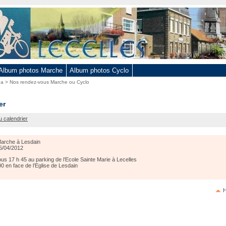
Album photos Marche
Album photos Cyclo
da
>
Nos rendez-vous Marche ou Cyclo
er
u calendrier
arche à Lesdain
5/04/2012
s 17 h 45 au parking de l’Ecole Sainte Marie à Lecelles
00 en face de l’Eglise de Lesdain
H