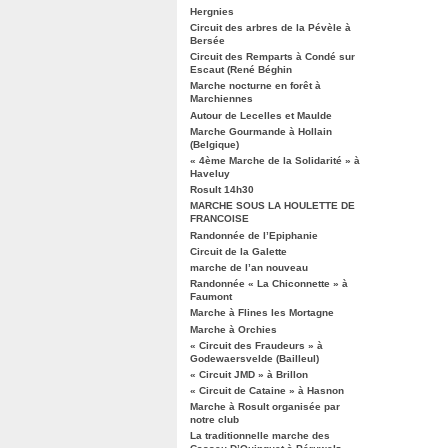
Hergnies
Circuit des arbres de la Pévèle à
Bersée
Circuit des Remparts à Condé sur
Escaut (René Béghin
Marche nocturne en forêt à
Marchiennes
Autour de Lecelles et Maulde
Marche Gourmande à Hollain
(Belgique)
« 4ème Marche de la Solidarité » à
Haveluy
Rosult 14h30
MARCHE SOUS LA HOULETTE DE
FRANCOISE
Randonnée de l’Epiphanie
Circuit de la Galette
marche de l’an nouveau
Randonnée « La Chiconnette » à
Faumont
Marche à Flines les Mortagne
Marche à Orchies
« Circuit des Fraudeurs » à
Godewaersvelde (Bailleul)
« Circuit JMD » à Brillon
« Circuit de Cataine » à Hasnon
Marche à Rosult organisée par
notre club
La traditionnelle marche des