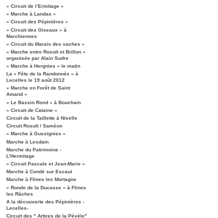
« Circuit de l’Ermitage »
« Marche à Landas »
« Circuit des Pépinières »
« Circuit des Oiseaux » à
Marchiennes
« Circuit du Marais des vaches »
« Marche entre Rosult et Brillon »
organisée par Alain Sudre
« Marche à Hergnies » le matin
La « Fête de la Randonnée » à
Lecelles le 19 août 2012
« Marche en Forêt de Saint
Amand »
« Le Bassin Rond » à Bouchain
« Circuit de Cataine »
Circuit de la Taillette à Nivelle
Circuit Rosult / Saméon
« Marche à Gussignies »
Marche à Lesdain
Marche du Patrimoine -
L’Hermitage
« Circuit Pascale et Jean-Marie »
Marche à Condé sur Escaut
Marche à Flines les Mortagne
« Ronde de la Ducasse » à Flines
les Râches
A la découverte des Pépinières -
Lecelles-
Circuit des " Arbres de la Pévèle"