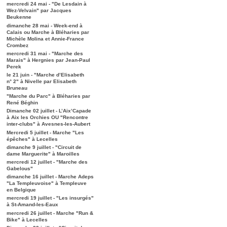
mercredi 24 mai - "De Lesdain à
Wez-Velvain" par Jacques
Beukenne
dimanche 28 mai - Week-end à
Calais ou Marche à Bléharies par
Michèle Molina et Annie-France
Crombez
mercredi 31 mai - "Marche des
Marais" à Hergnies par Jean-Paul
Perek
le 21 juin - "Marche d’Elisabeth
n° 2" à Nivelle par Elisabeth
Bruneau
"Marche du Parc" à Bléharies par
René Béghin
Dimanche 02 juillet - L’Aix’Capade
à Aix les Orchies OU "Rencontre
inter-clubs" à Avesnes-les-Aubert
Mercredi 5 juillet - Marche "Les
épêches" à Lecelles
dimanche 9 juillet - "Circuit de
dame Marguerite" à Maroilles
mercredi 12 juillet - "Marche des
Gabelous"
dimanche 16 juillet - Marche Adeps
"La Templeuvoise" à Templeuve
en Belgique
mercredi 19 juillet - "Les insurgés"
à St-Amand-les-Eaux
mercredi 26 juillet - Marche "Run &
Bike" à Lecelles