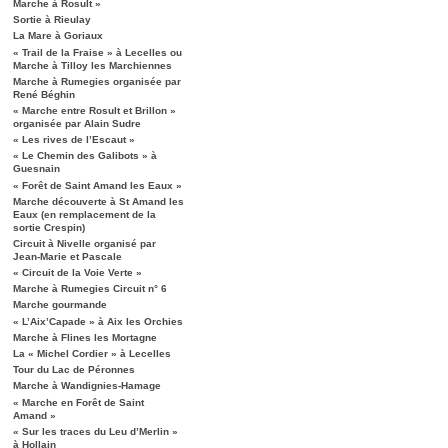
Marche à Rosult »
Sortie à Rieulay
La Mare à Goriaux
« Trail de la Fraise » à Lecelles ou
Marche à Tilloy les Marchiennes
Marche à Rumegies organisée par
René Béghin
« Marche entre Rosult et Brillon »
organisée par Alain Sudre
« Les rives de l’Escaut »
« Le Chemin des Galibots » à
Guesnain
« Forêt de Saint Amand les Eaux »
Marche découverte à St Amand les
Eaux (en remplacement de la
sortie Crespin)
Circuit à Nivelle organisé par
Jean-Marie et Pascale
« Circuit de la Voie Verte »
Marche à Rumegies Circuit n° 6
Marche gourmande
« L’Aix’Capade » à Aix les Orchies
Marche à Flines les Mortagne
La « Michel Cordier » à Lecelles
Tour du Lac de Péronnes
Marche à Wandignies-Hamage
« Marche en Forêt de Saint
Amand »
« Sur les traces du Leu d’Merlin »
à Hollain