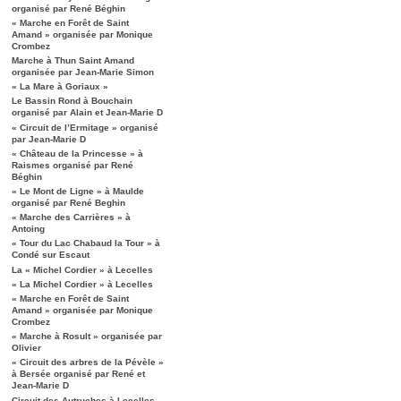
organisé par René Béghin
« Marche en Forêt de Saint
Amand » organisée par Monique
Crombez
Marche à Thun Saint Amand
organisée par Jean-Marie Simon
« La Mare à Goriaux »
Le Bassin Rond à Bouchain
organisé par Alain et Jean-Marie D
« Circuit de l’Ermitage » organisé
par Jean-Marie D
« Château de la Princesse » à
Raismes organisé par René
Béghin
« Le Mont de Ligne » à Maulde
organisé par René Beghin
« Marche des Carrières » à
Antoing
« Tour du Lac Chabaud la Tour » à
Condé sur Escaut
La « Michel Cordier » à Lecelles
« La Michel Cordier » à Lecelles
« Marche en Forêt de Saint
Amand » organisée par Monique
Crombez
« Marche à Rosult » organisée par
Olivier
« Circuit des arbres de la Pévèle »
à Bersée organisé par René et
Jean-Marie D
Circuit des Autruches à Lecelles