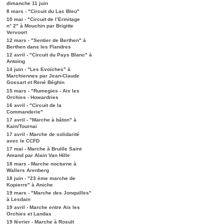
dimanche 11 juin
8 mars - "Circuit du Lac Bleu"
10 mai - "Circuit de l’Ermitage
n° 2" à Mouchin par Brigitte
Vervoort
12 mars - "Sentier de Berthen" à
Berthen dans les Flandres
12 avril - "Circuit du Pays Blanc" à
Antoing
14 juin - "Les Evoïches" à
Marchiennes par Jean-Claude
Gossart et René Béghin
15 mars - "Rumegies - Aix les
Orchies - Howardries
16 avril - "Circuit de la
Commanderie"
17 avril - "Marche à bâton" à
Kain/Tournai
17 avril - Marche de solidarité
avec le CCFD
17 mai - Marche à Bruille Saint
Amand par Alain Van Hille
18 mars - Marche nocturne à
Wallers Arenberg
18 juin - "23 ème marche de
Kopierre" à Aniche
19 mars - "Marche des Jonquilles"
à Lesdain
19 avril - Marche entre Aix les
Orchies et Landas
19 février - Marche à Rosult