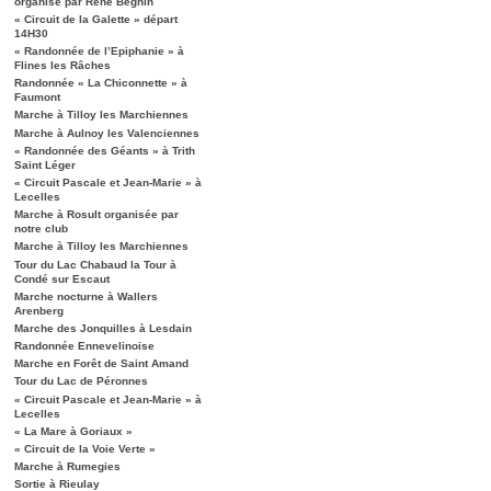
organisé par René Béghin
« Circuit de la Galette » départ
14H30
« Randonnée de l’Epiphanie » à
Flines les Râches
Randonnée « La Chiconnette » à
Faumont
Marche à Tilloy les Marchiennes
Marche à Aulnoy les Valenciennes
« Randonnée des Géants » à Trith
Saint Léger
« Circuit Pascale et Jean-Marie » à
Lecelles
Marche à Rosult organisée par
notre club
Marche à Tilloy les Marchiennes
Tour du Lac Chabaud la Tour à
Condé sur Escaut
Marche nocturne à Wallers
Arenberg
Marche des Jonquilles à Lesdain
Randonnée Ennevelinoise
Marche en Forêt de Saint Amand
Tour du Lac de Péronnes
« Circuit Pascale et Jean-Marie » à
Lecelles
« La Mare à Goriaux »
« Circuit de la Voie Verte »
Marche à Rumegies
Sortie à Rieulay