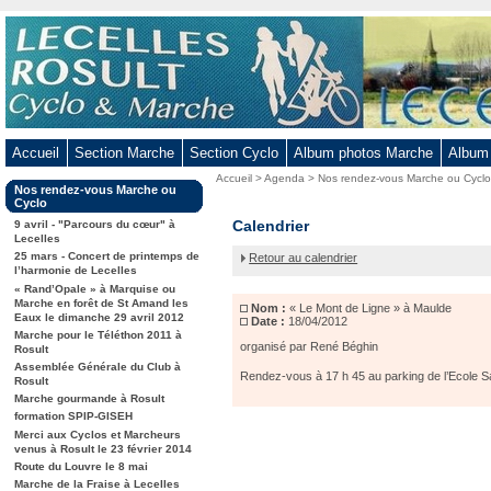
Aller
au
contenu
-
Aller
au
Accueil
Section Marche
Section Cyclo
Album photos Marche
Album
menu
Vous
Accueil
>
Agenda
>
Nos rendez-vous Marche ou Cycl
principal
Dans
Nos rendez-vous Marche ou
êtes
-
la
Cyclo
ici
rubrique
« Le
Calendrier
Aller
9 avril - "Parcours du cœur" à
:
:
Lecelles
Mont
à
25 mars - Concert de printemps de
Retour au calendrier
de
la
l’harmonie de Lecelles
Ligne »
« Rand’Opale » à Marquise ou
recherche
à
Marche en forêt de St Amand les
Nom :
« Le Mont de Ligne » à Maulde
Maulde
Eaux le dimanche 29 avril 2012
Date :
18/04/2012
Marche pour le Téléthon 2011 à
organisé par René Béghin
Rosult
Assemblée Générale du Club à
Rendez-vous à 17 h 45 au parking de l’Ecole Sa
Rosult
Marche gourmande à Rosult
formation SPIP-GISEH
Merci aux Cyclos et Marcheurs
venus à Rosult le 23 février 2014
Route du Louvre le 8 mai
Marche de la Fraise à Lecelles