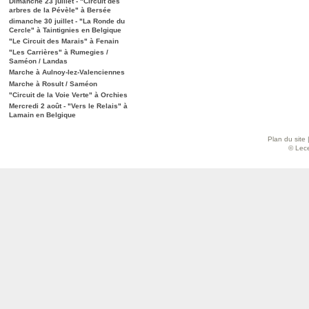
Dimanche 23 juillet - "Circuit des
arbres de la Pévèle" à Bersée
dimanche 30 juillet - "La Ronde du
Cercle" à Taintignies en Belgique
"Le Circuit des Marais" à Fenain
"Les Carrières" à Rumegies /
Saméon / Landas
Marche à Aulnoy-lez-Valenciennes
Marche à Rosult / Saméon
"Circuit de la Voie Verte" à Orchies
Mercredi 2 août - "Vers le Relais" à
Lamain en Belgique
Plan du site
© Lece