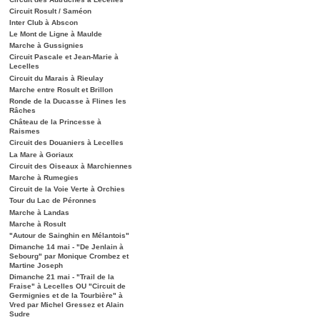
Circuit Rosult / Saméon
Inter Club à Abscon
Le Mont de Ligne à Maulde
Marche à Gussignies
Circuit Pascale et Jean-Marie à
Lecelles
Circuit du Marais à Rieulay
Marche entre Rosult et Brillon
Ronde de la Ducasse à Flines les
Râches
Château de la Princesse à
Raismes
Circuit des Douaniers à Lecelles
La Mare à Goriaux
Circuit des Oiseaux à Marchiennes
Marche à Rumegies
Circuit de la Voie Verte à Orchies
Tour du Lac de Péronnes
Marche à Landas
Marche à Rosult
"Autour de Sainghin en Mélantois"
Dimanche 14 mai - "De Jenlain à
Sebourg" par Monique Crombez et
Martine Joseph
Dimanche 21 mai - "Trail de la
Fraise" à Lecelles OU "Circuit de
Germignies et de la Tourbière" à
Vred par Michel Gressez et Alain
Sudre