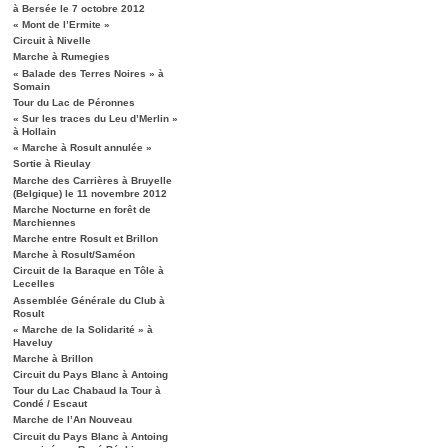
à Bersée le 7 octobre 2012
« Mont de l’Ermite »
Circuit à Nivelle
Marche à Rumegies
« Balade des Terres Noires » à
Somain
Tour du Lac de Péronnes
« Sur les traces du Leu d’Merlin »
à Hollain
« Marche à Rosult annulée »
Sortie à Rieulay
Marche des Carrières à Bruyelle
(Belgique) le 11 novembre 2012
Marche Nocturne en forêt de
Marchiennes
Marche entre Rosult et Brillon
Marche à Rosult/Saméon
Circuit de la Baraque en Tôle à
Lecelles
Assemblée Générale du Club à
Rosult
« Marche de la Solidarité » à
Haveluy
Marche à Brillon
Circuit du Pays Blanc à Antoing
Tour du Lac Chabaud la Tour à
Condé / Escaut
Marche de l’An Nouveau
Circuit du Pays Blanc à Antoing