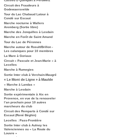
Casseu D’Quinquet à Péruwelz
Circuit des Fraudeurs à
Godewaersvelde
Tour du Lac Chabaud Latour à
Condé sur Escaut
Marche nocturne à Wallers
Aremberg (Sortie libre)
Marche des Jonquilles à Lesdain
Marche en Forêt de Saint Amand
Tour du Lac de Péronnes
Marche autour de Rosult/Brillon -
Les calanques pour 10 membres
La Mare à Goriaux
Circuit « Pascale et Jean-Marie » à
Lecelles
Marche à Rumegies
Sortie Inter club à Verchain-Maugré
« Le Mont de Ligne » à Maulde
« Marche à Landas »
Marche à Lesdain
Sortie expérimentale à Aix en
Provence, en vue de la renouveler
l’an prochain pour 10 autres
marcheurs du club
Circuit des Remparts à Condé sur
Escaut (René Béghin)
Lecelles : Pass-Frontière
Sortie Inter club à Aulnoy les
Valenciennes ou « La Route du
Louvre »