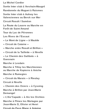
La Michel Cordier
Sortie Inter club à Verchain-Maugré
Randonnée du Muguet à Raismes
Sortie Inter club à Aulnoy les
Valenciennes ou Berck sur Mer
Circuit Rosult / Saméon
La Route du Louvre ou Marche en
Forêt de Saint Amand
Tour du Lac de Péronnes
Les Rives de l’Escaut
« Le Mont de Ligne » à Maulde
« Circuit de Cataine »
« Marche entre Rosult et Brillon »
« Circuit de la Taillette » à Nivelle
« Le Chemin des Galibots » à
Guesnain
Marche à Lesdain
Marche à Tilloy les Marchiennes
ou Marche de Kopierre à Aniche
Marche à Rumegies
« Circuit du Marais » à Rieulay
Circuit à Nivelle
« Chemin des Osiers » à Cysoing
Marche à Brillon par Jean-Marie
Demangel
« L’Aix’Capade » à Aix les Orchies
Marche à Flines les Mortagne par
Jean-Marie D, Olivier et Henri
Circuit du Pays Blanc à Antoing