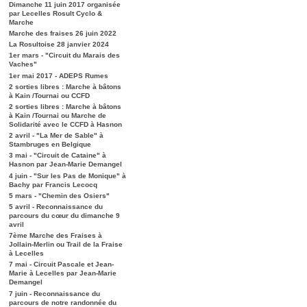
Dimanche 11 juin 2017 organisée
par Lecelles Rosult Cyclo &
Marche
Marche des fraises 26 juin 2022
La Rosultoise 28 janvier 2024
1er mars - "Circuit du Marais des
Vaches"
1er mai 2017 - ADEPS Rumes
2 sorties libres : Marche à bâtons
à Kain /Tournai ou CCFD
2 sorties libres : Marche à bâtons
à Kain /Tournai ou Marche de
Solidarité avec le CCFD à Hasnon
2 avril - "La Mer de Sable" à
Stambruges en Belgique
3 mai - "Circuit de Cataine" à
Hasnon par Jean-Marie Demangel
4 juin - "Sur les Pas de Monique" à
Bachy par Francis Lecocq
5 mars - "Chemin des Osiers"
5 avril - Reconnaissance du
parcours du cœur du dimanche 9
avril
7ème Marche des Fraises à
Jollain-Merlin ou Trail de la Fraise
à Lecelles
7 mai - Circuit Pascale et Jean-
Marie à Lecelles par Jean-Marie
Demangel
7 juin - Reconnaissance du
parcours de notre randonnée du