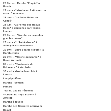
22 février - Marche "Poquin" à
Rosult
22 mars - "Marche en forêt avec un
terril" à Raismes
23 avril - "La Petite Reine de
Condé"
25 juin - "La Ferme des Beaux
Mecs" à Coutiches par Francis
Lecocq
26 février - "Marche au pays des
gueules noires"
26 mars - "L’Aulnésienne" à
Aulnoy-lez-Valenciennes
26 avril - Entre Scarpe et Forêt" à
Marchiennes
29 avril - "Marche gueularde" à
Roost Warendin
30 avril - "Randonnée de
Printemps" à Verchain
30 avril - Marche interclub à
Landas
Les pépinières
Marche - Somain
Famars
Tour du Lac de Péronnes
« Circuit du Pays Blanc » à
Antoing
Marche à Nivelle
Marche des Carrières à Bruyelle
Rosult