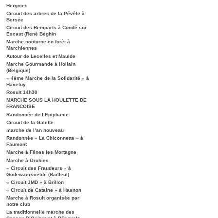
Hergnies
Circuit des arbres de la Pévèle à
Bersée
Circuit des Remparts à Condé sur
Escaut (René Béghin
Marche nocturne en forêt à
Marchiennes
Autour de Lecelles et Maulde
Marche Gourmande à Hollain
(Belgique)
« 4ème Marche de la Solidarité » à
Haveluy
Rosult 14h30
MARCHE SOUS LA HOULETTE DE
FRANCOISE
Randonnée de l’Epiphanie
Circuit de la Galette
marche de l’an nouveau
Randonnée « La Chiconnette » à
Faumont
Marche à Flines les Mortagne
Marche à Orchies
« Circuit des Fraudeurs » à
Godewaersvelde (Bailleul)
« Circuit JMD » à Brillon
« Circuit de Cataine » à Hasnon
Marche à Rosult organisée par
notre club
La traditionnelle marche des