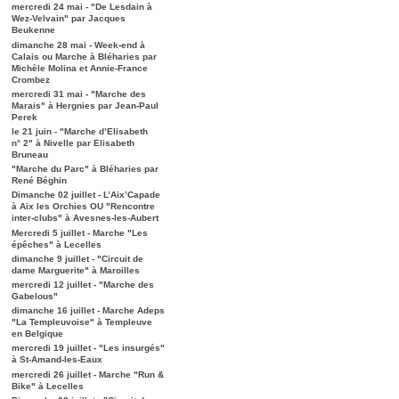
mercredi 24 mai - "De Lesdain à
Wez-Velvain" par Jacques
Beukenne
dimanche 28 mai - Week-end à
Calais ou Marche à Bléharies par
Michèle Molina et Annie-France
Crombez
mercredi 31 mai - "Marche des
Marais" à Hergnies par Jean-Paul
Perek
le 21 juin - "Marche d’Elisabeth
n° 2" à Nivelle par Elisabeth
Bruneau
"Marche du Parc" à Bléharies par
René Béghin
Dimanche 02 juillet - L’Aix’Capade
à Aix les Orchies OU "Rencontre
inter-clubs" à Avesnes-les-Aubert
Mercredi 5 juillet - Marche "Les
épêches" à Lecelles
dimanche 9 juillet - "Circuit de
dame Marguerite" à Maroilles
mercredi 12 juillet - "Marche des
Gabelous"
dimanche 16 juillet - Marche Adeps
"La Templeuvoise" à Templeuve
en Belgique
mercredi 19 juillet - "Les insurgés"
à St-Amand-les-Eaux
mercredi 26 juillet - Marche "Run &
Bike" à Lecelles