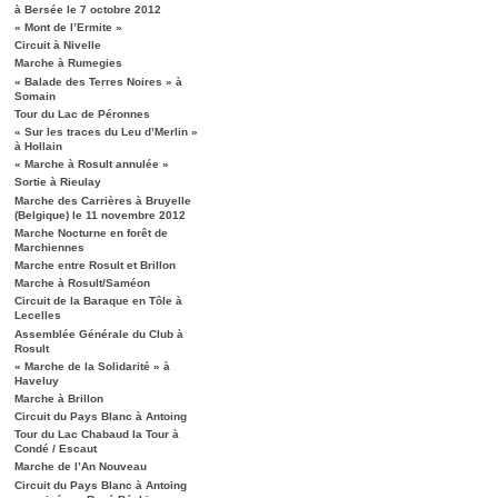
à Bersée le 7 octobre 2012
« Mont de l’Ermite »
Circuit à Nivelle
Marche à Rumegies
« Balade des Terres Noires » à
Somain
Tour du Lac de Péronnes
« Sur les traces du Leu d’Merlin »
à Hollain
« Marche à Rosult annulée »
Sortie à Rieulay
Marche des Carrières à Bruyelle
(Belgique) le 11 novembre 2012
Marche Nocturne en forêt de
Marchiennes
Marche entre Rosult et Brillon
Marche à Rosult/Saméon
Circuit de la Baraque en Tôle à
Lecelles
Assemblée Générale du Club à
Rosult
« Marche de la Solidarité » à
Haveluy
Marche à Brillon
Circuit du Pays Blanc à Antoing
Tour du Lac Chabaud la Tour à
Condé / Escaut
Marche de l’An Nouveau
Circuit du Pays Blanc à Antoing