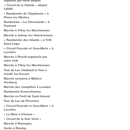
organisé par René Béghin
« Circuit de la Galette » départ
14H30
« Randonnée de l’Epiphanie » à
Flines les Râches
Randonnée « La Chiconnette » à
Faumont
Marche à Tilloy les Marchiennes
Marche à Aulnoy les Valenciennes
« Randonnée des Géants » à Trith
Saint Léger
« Circuit Pascale et Jean-Marie » à
Lecelles
Marche à Rosult organisée par
notre club
Marche à Tilloy les Marchiennes
Tour du Lac Chabaud la Tour à
Condé sur Escaut
Marche nocturne à Wallers
Arenberg
Marche des Jonquilles à Lesdain
Randonnée Ennevelinoise
Marche en Forêt de Saint Amand
Tour du Lac de Péronnes
« Circuit Pascale et Jean-Marie » à
Lecelles
« La Mare à Goriaux »
« Circuit de la Voie Verte »
Marche à Rumegies
Sortie à Rieulay