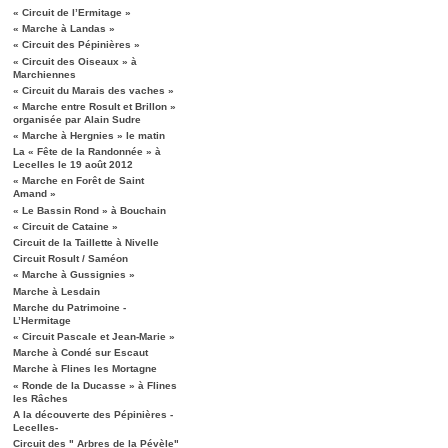
« Circuit de l’Ermitage »
« Marche à Landas »
« Circuit des Pépinières »
« Circuit des Oiseaux » à
Marchiennes
« Circuit du Marais des vaches »
« Marche entre Rosult et Brillon »
organisée par Alain Sudre
« Marche à Hergnies » le matin
La « Fête de la Randonnée » à
Lecelles le 19 août 2012
« Marche en Forêt de Saint
Amand »
« Le Bassin Rond » à Bouchain
« Circuit de Cataine »
Circuit de la Taillette à Nivelle
Circuit Rosult / Saméon
« Marche à Gussignies »
Marche à Lesdain
Marche du Patrimoine -
L’Hermitage
« Circuit Pascale et Jean-Marie »
Marche à Condé sur Escaut
Marche à Flines les Mortagne
« Ronde de la Ducasse » à Flines
les Râches
A la découverte des Pépinières -
Lecelles-
Circuit des " Arbres de la Pévèle"