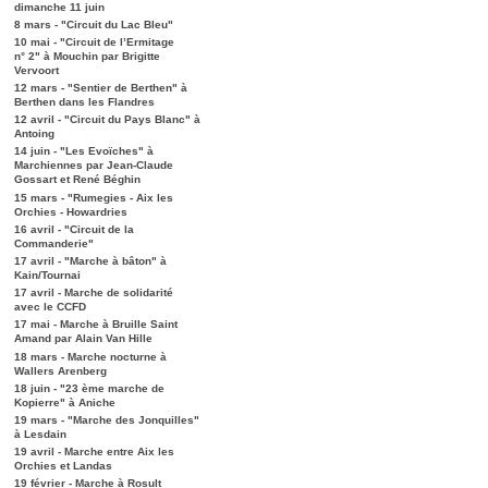
dimanche 11 juin
8 mars - "Circuit du Lac Bleu"
10 mai - "Circuit de l’Ermitage
n° 2" à Mouchin par Brigitte
Vervoort
12 mars - "Sentier de Berthen" à
Berthen dans les Flandres
12 avril - "Circuit du Pays Blanc" à
Antoing
14 juin - "Les Evoïches" à
Marchiennes par Jean-Claude
Gossart et René Béghin
15 mars - "Rumegies - Aix les
Orchies - Howardries
16 avril - "Circuit de la
Commanderie"
17 avril - "Marche à bâton" à
Kain/Tournai
17 avril - Marche de solidarité
avec le CCFD
17 mai - Marche à Bruille Saint
Amand par Alain Van Hille
18 mars - Marche nocturne à
Wallers Arenberg
18 juin - "23 ème marche de
Kopierre" à Aniche
19 mars - "Marche des Jonquilles"
à Lesdain
19 avril - Marche entre Aix les
Orchies et Landas
19 février - Marche à Rosult