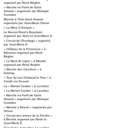
organisé par René Béghin
« Marche en Forêt de Saint
Amand » organisée par Monique
Crombez
Marche à Thun Saint Amand
organisée par Jean-Marie Simon
« La Mare à Goriaux »
Le Bassin Rond à Bouchain
organisé par Alain et Jean-Marie D
« Circuit de l’Ermitage » organisé
par Jean-Marie D
« Château de la Princesse » à
Raismes organisé par René
Béghin
« Le Mont de Ligne » à Maulde
organisé par René Beghin
« Marche des Carrières » à
Antoing
« Tour du Lac Chabaud la Tour » à
Condé sur Escaut
La « Michel Cordier » à Lecelles
« La Michel Cordier » à Lecelles
« Marche en Forêt de Saint
Amand » organisée par Monique
Crombez
« Marche à Rosult » organisée par
Olivier
« Circuit des arbres de la Pévèle »
à Bersée organisé par René et
Jean-Marie D
Circuit des Autruches à Lecelles