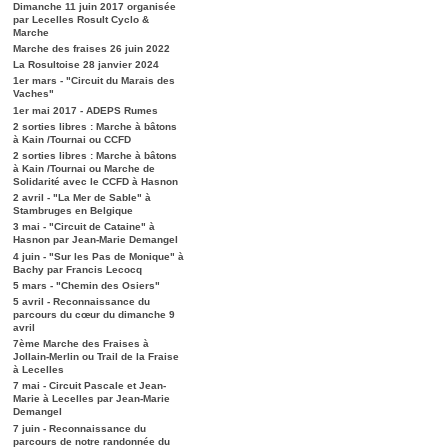
Dimanche 11 juin 2017 organisée
par Lecelles Rosult Cyclo &
Marche
Marche des fraises 26 juin 2022
La Rosultoise 28 janvier 2024
1er mars - "Circuit du Marais des
Vaches"
1er mai 2017 - ADEPS Rumes
2 sorties libres : Marche à bâtons
à Kain /Tournai ou CCFD
2 sorties libres : Marche à bâtons
à Kain /Tournai ou Marche de
Solidarité avec le CCFD à Hasnon
2 avril - "La Mer de Sable" à
Stambruges en Belgique
3 mai - "Circuit de Cataine" à
Hasnon par Jean-Marie Demangel
4 juin - "Sur les Pas de Monique" à
Bachy par Francis Lecocq
5 mars - "Chemin des Osiers"
5 avril - Reconnaissance du
parcours du cœur du dimanche 9
avril
7ème Marche des Fraises à
Jollain-Merlin ou Trail de la Fraise
à Lecelles
7 mai - Circuit Pascale et Jean-
Marie à Lecelles par Jean-Marie
Demangel
7 juin - Reconnaissance du
parcours de notre randonnée du