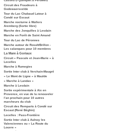
Casseu D’Quinquet à Péruwelz
Circuit des Fraudeurs à
Godewaersvelde
Tour du Lac Chabaud Latour à
Condé sur Escaut
Marche nocturne à Wallers
Aremberg (Sortie libre)
Marche des Jonquilles à Lesdain
Marche en Forêt de Saint Amand
Tour du Lac de Péronnes
Marche autour de Rosult/Brillon -
Les calanques pour 10 membres
La Mare à Goriaux
Circuit « Pascale et Jean-Marie » à
Lecelles
Marche à Rumegies
Sortie Inter club à Verchain-Maugré
« Le Mont de Ligne » à Maulde
« Marche à Landas »
Marche à Lesdain
Sortie expérimentale à Aix en
Provence, en vue de la renouveler
l’an prochain pour 10 autres
marcheurs du club
Circuit des Remparts à Condé sur
Escaut (René Béghin)
Lecelles : Pass-Frontière
Sortie Inter club à Aulnoy les
Valenciennes ou « La Route du
Louvre »