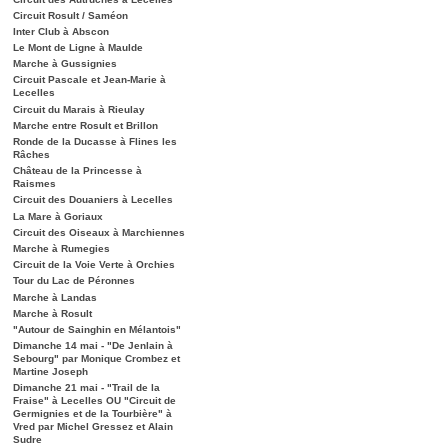
Circuit Rosult / Saméon
Inter Club à Abscon
Le Mont de Ligne à Maulde
Marche à Gussignies
Circuit Pascale et Jean-Marie à
Lecelles
Circuit du Marais à Rieulay
Marche entre Rosult et Brillon
Ronde de la Ducasse à Flines les
Râches
Château de la Princesse à
Raismes
Circuit des Douaniers à Lecelles
La Mare à Goriaux
Circuit des Oiseaux à Marchiennes
Marche à Rumegies
Circuit de la Voie Verte à Orchies
Tour du Lac de Péronnes
Marche à Landas
Marche à Rosult
"Autour de Sainghin en Mélantois"
Dimanche 14 mai - "De Jenlain à
Sebourg" par Monique Crombez et
Martine Joseph
Dimanche 21 mai - "Trail de la
Fraise" à Lecelles OU "Circuit de
Germignies et de la Tourbière" à
Vred par Michel Gressez et Alain
Sudre