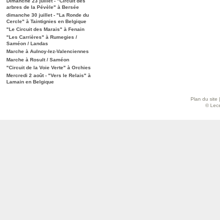
Dimanche 23 juillet - "Circuit des
arbres de la Pévèle" à Bersée
dimanche 30 juillet - "La Ronde du
Cercle" à Taintignies en Belgique
"Le Circuit des Marais" à Fenain
"Les Carrières" à Rumegies /
Saméon / Landas
Marche à Aulnoy-lez-Valenciennes
Marche à Rosult / Saméon
"Circuit de la Voie Verte" à Orchies
Mercredi 2 août - "Vers le Relais" à
Lamain en Belgique
Plan du site
© Lece