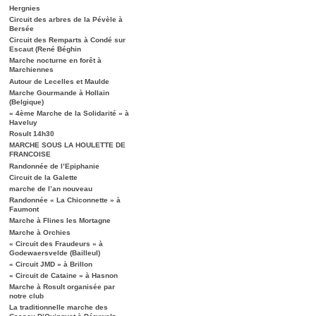
Hergnies
Circuit des arbres de la Pévèle à
Bersée
Circuit des Remparts à Condé sur
Escaut (René Béghin
Marche nocturne en forêt à
Marchiennes
Autour de Lecelles et Maulde
Marche Gourmande à Hollain
(Belgique)
« 4ème Marche de la Solidarité » à
Haveluy
Rosult 14h30
MARCHE SOUS LA HOULETTE DE
FRANCOISE
Randonnée de l’Epiphanie
Circuit de la Galette
marche de l’an nouveau
Randonnée « La Chiconnette » à
Faumont
Marche à Flines les Mortagne
Marche à Orchies
« Circuit des Fraudeurs » à
Godewaersvelde (Bailleul)
« Circuit JMD » à Brillon
« Circuit de Cataine » à Hasnon
Marche à Rosult organisée par
notre club
La traditionnelle marche des