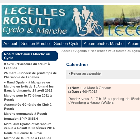
Aller
au
contenu
-
Aller
au
Accueil
Section Marche
Section Cyclo
Album photos Marche
Album
menu
Vous
Accueil
>
Agenda
>
Nos rendez-vous Marche ou Cycl
principal
Dans
Nos rendez-vous Marche ou
êtes
-
la
Cyclo
ici
rubrique
La
Calendrier
Aller
9 avril - "Parcours du cœur" à
:
:
Lecelles
Mare
à
25 mars - Concert de printemps de
Retour au calendrier
à
la
l’harmonie de Lecelles
Goriaux
« Rand’Opale » à Marquise ou
recherche
Marche en forêt de St Amand les
Nom :
La Mare à Goriaux
Eaux le dimanche 29 avril 2012
Date :
4/04/2012
Marche pour le Téléthon 2011 à
Rendez-vous à 17 h 45 au parking de l’Ecole
Rosult
d’Aremberg à Hasnon Wallers
Assemblée Générale du Club à
Rosult
Marche gourmande à Rosult
formation SPIP-GISEH
Merci aux Cyclos et Marcheurs
venus à Rosult le 23 février 2014
Route du Louvre le 8 mai
Marche de la Fraise à Lecelles