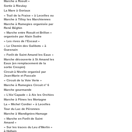
Marche à Rosult »
Sortie à Rieulay
La Mare à Goriaux
« Trail de la Fraise » à Lecelles ou
Marche à Tilloy les Marchiennes
Marche à Rumegies organisée par
René Béghin
« Marche entre Rosult et Brillon »
organisée par Alain Sudre
« Les rives de l’Escaut »
« Le Chemin des Galibots » à
Guesnain
« Forêt de Saint Amand les Eaux »
Marche découverte à St Amand les
Eaux (en remplacement de la
sortie Crespin)
Circuit à Nivelle organisé par
Jean-Marie et Pascale
« Circuit de la Voie Verte »
Marche à Rumegies Circuit n° 6
Marche gourmande
« L’Aix’Capade » à Aix les Orchies
Marche à Flines les Mortagne
La « Michel Cordier » à Lecelles
Tour du Lac de Péronnes
Marche à Wandignies-Hamage
« Marche en Forêt de Saint
Amand »
« Sur les traces du Leu d’Merlin »
à Hollain