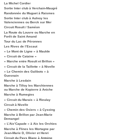
La Michel Cordier
Sortie Inter club à Verchain-Maugré
Randonnée du Muguet à Raismes
Sortie Inter club à Aulnoy les
Valenciennes ou Berck sur Mer
Circuit Rosult / Saméon
La Route du Louvre ou Marche en
Forêt de Saint Amand
Tour du Lac de Péronnes
Les Rives de l’Escaut
« Le Mont de Ligne » à Maulde
« Circuit de Cataine »
« Marche entre Rosult et Brillon »
« Circuit de la Taillette » à Nivelle
« Le Chemin des Galibots » à
Guesnain
Marche à Lesdain
Marche à Tilloy les Marchiennes
ou Marche de Kopierre à Aniche
Marche à Rumegies
« Circuit du Marais » à Rieulay
Circuit à Nivelle
« Chemin des Osiers » à Cysoing
Marche à Brillon par Jean-Marie
Demangel
« L’Aix’Capade » à Aix les Orchies
Marche à Flines les Mortagne par
Jean-Marie D, Olivier et Henri
Circuit du Pays Blanc à Antoing