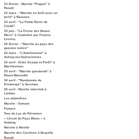
22 février - Marche "Poquin" à
Rosult
22 mars - "Marche en forêt avec un
terril" à Raismes
23 avril - "La Petite Reine de
Condé"
25 juin - "La Ferme des Beaux
Mecs" à Coutiches par Francis
Lecocq
26 février - "Marche au pays des
gueules noires"
26 mars - "L’Aulnésienne" à
Aulnoy-lez-Valenciennes
26 avril - Entre Scarpe et Forêt" à
Marchiennes
29 avril - "Marche gueularde" à
Roost Warendin
30 avril - "Randonnée de
Printemps" à Verchain
30 avril - Marche interclub à
Landas
Les pépinières
Marche - Somain
Famars
Tour du Lac de Péronnes
« Circuit du Pays Blanc » à
Antoing
Marche à Nivelle
Marche des Carrières à Bruyelle
Rosult