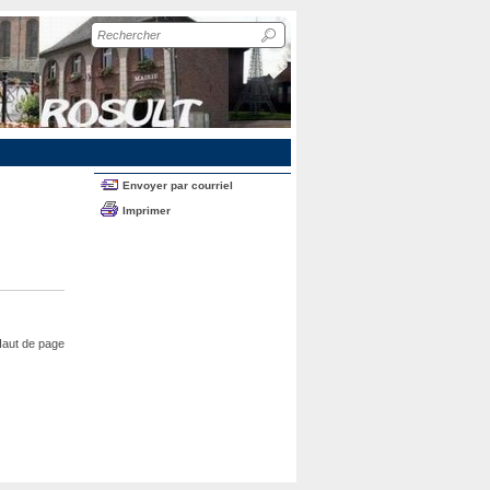
Recherche
sur
le
site
Envoyer par courriel
Imprimer
aut de page