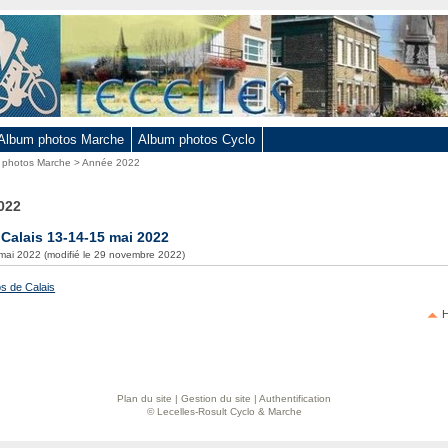
Album photos Marche
Album photos Cyclo
 photos Marche
> Année 2022
022
 Calais 13-14-15 mai 2022
 mai 2022 (modifié le 29 novembre 2022)
s de Calais
H
Plan du site
|
Gestion du site
|
Authentification
© Lecelles-Rosult Cyclo & Marche