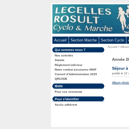
Aller
au
contenu
-
Aller
au
Accueil
Section Marche
Section Cyclo
menu
Vous
Accueil
>
Album
principal
Dans
Qui sommes nous ?
êtes
-
la
ici
Nos activités
rubrique
Année 2
Aller
:
Statuts
:
Réglement intérieur
à
Séjour à
Notre contrat assurance MAIF
la
publié le 22
Conseil d’Administration 2025
recherche
QRCODE
Album photo
Dans
IBAN
la
Pour vos virements
rubrique
:
Dans
Pour s’identifier
la
Accès adhérent
rubrique
: