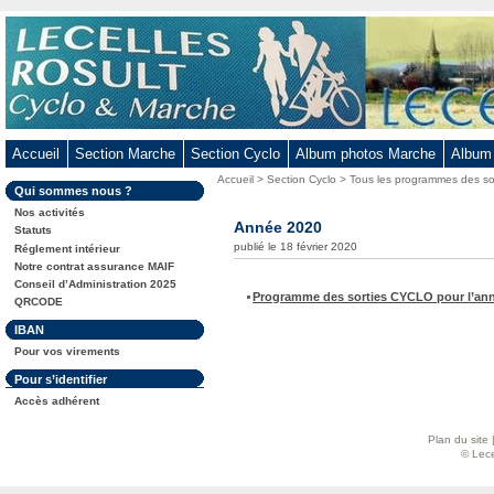
Aller
au
contenu
-
Aller
au
Accueil
Section Marche
Section Cyclo
Album photos Marche
Album
menu
Vous
Accueil
>
Section Cyclo
>
Tous les programmes des so
principal
Dans
Qui sommes nous ?
êtes
-
la
ici
Nos activités
rubrique
Année 2020
Aller
:
Statuts
:
publié le 18 février 2020
Réglement intérieur
à
Notre contrat assurance MAIF
la
Conseil d’Administration 2025
recherche
Programme des sorties CYCLO pour l’an
QRCODE
Dans
IBAN
la
Pour vos virements
rubrique
:
Dans
Pour s’identifier
la
Accès adhérent
rubrique
:
Plan du site
© Lece