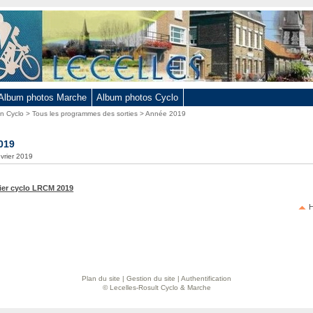
Album photos Marche
Album photos Cyclo
on Cyclo
>
Tous les programmes des sorties
> Année 2019
019
évrier 2019
ier cyclo LRCM 2019
H
Plan du site
|
Gestion du site
|
Authentification
© Lecelles-Rosult Cyclo & Marche