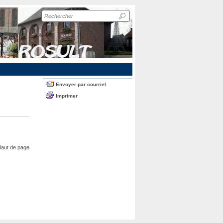
Recherche
sur
le
site
Envoyer par courriel
Imprimer
aut de page