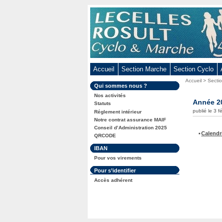
Aller
au
contenu
-
Aller
au
Accueil
Section Marche
Section Cyclo
menu
Vous
Accueil
>
Secti
principal
Dans
Qui sommes nous ?
êtes
-
la
ici
Nos activités
rubrique
Année 2
Aller
:
Statuts
:
publié le 3 f
Réglement intérieur
à
Notre contrat assurance MAIF
la
Conseil d’Administration 2025
recherche
Calendr
QRCODE
Dans
IBAN
la
Pour vos virements
rubrique
:
Dans
Pour s’identifier
la
Accès adhérent
rubrique
: