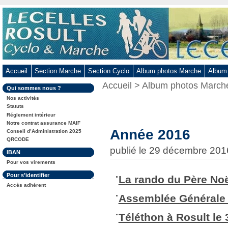
Aller
au
contenu
-
Aller
au
Accueil
Section Marche
Section Cyclo
Album photos Marche
Album
menu
Vous
Accueil
>
Album photos March
principal
Dans
Qui sommes nous ?
êtes
-
la
ici
Nos activités
rubrique
Aller
:
Statuts
:
Réglement intérieur
à
Notre contrat assurance MAIF
la
Année 2016
Conseil d’Administration 2025
recherche
QRCODE
publié le 29 décembre 201
Dans
IBAN
la
Pour vos virements
rubrique
:
Dans
Pour s’identifier
La rando du Père Noë
la
Accès adhérent
rubrique
:
Assemblée Générale 
Téléthon à Rosult le