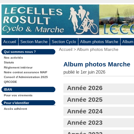
Aller
au
contenu
-
Aller
au
Accueil
Section Marche
Section Cyclo
Album photos Marche
Album
menu
Vous
Accueil
>
Album photos Marche
principal
Dans
Qui sommes nous ?
êtes
-
la
ici
Nos activités
rubrique
Aller
:
Album photos Marche
Statuts
:
Réglement intérieur
à
publié le 1er juin 2026
Notre contrat assurance MAIF
la
Conseil d’Administration 2025
recherche
QRCODE
Année 2026
Dans
IBAN
la
Pour vos virements
rubrique
Année 2025
:
Dans
Pour s’identifier
la
Accès adhérent
Année 2024
rubrique
:
Année 2023