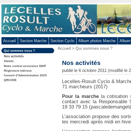
Aller
au
contenu
-
Aller
au
Accueil
Section Marche
Section Cyclo
Album photos Marche
Album
menu
Vous
Accueil
>
Qui sommes nous ?
principal
Dans
Qui sommes nous ?
êtes
-
la
Nos activités
ici
rubrique
Aller
:
Nos activités
Statuts
:
Notre contrat assurance MAIF
à
publié le 6 octobre 2011 (modifié l
Réglement intérieur
la
Conseil d’Administration 2025
recherche
QRCODE
Lecelles-Rosult Cyclo & Marche
71 marcheurs (2017)
Pour la marche
la cotisation 
contact avec la Responsable
19 33 79 15 (pascaledemangel
L’association propose des sort
les mercredi après midi en hiv