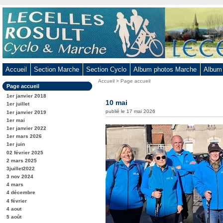
Aller
au
contenu
-
Aller
au
Accueil
Section Marche
Section Cyclo
Album photos Marche
Album
menu
Vous
Accueil
>
Page accueil
principal
Dans
Page accueil
êtes
-
la
ici
1er janvier 2018
rubrique
10 mai
Aller
:
1er juillet
:
publié le 17 mai 2026
1er janvier 2019
à
1er mai
la
1er janvier 2022
recherche
1er mars 2026
1er juin
02 février 2025
2 mars 2025
3juillet2022
3 nov 2024
4 mars
4 décembre
4 février
4 aout
5 août