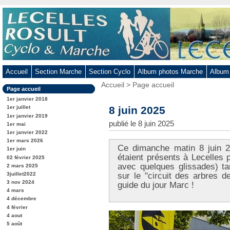
Aller
au
contenu
-
Aller
au
Accueil
Section Marche
Section Cyclo
Album photos Marche
Album
menu
Vous
Accueil
>
Page accueil
principal
Dans
Page accueil
êtes
-
la
ici
1er janvier 2018
rubrique
Aller
:
8 juin 2025
1er juillet
:
1er janvier 2019
à
publié le 8 juin 2025
1er mai
la
1er janvier 2022
recherche
1er mars 2026
Ce dimanche matin 8 juin 
1er juin
étaient présents à Lecelles 
02 février 2025
avec quelques glissades) t
2 mars 2025
3juillet2022
sur le "circuit des arbres d
3 nov 2024
guide du jour Marc !
4 mars
4 décembre
4 février
4 aout
5 août