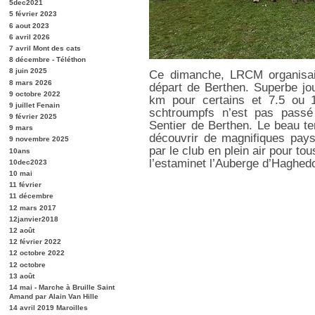
5dec2021
5 février 2023
6 aout 2023
6 avril 2026
7 avril Mont des cats
8 décembre - Téléthon
8 juin 2025
Ce dimanche, LRCM organisait
8 mars 2026
départ de Berthen. Superbe j
9 octobre 2022
km pour certains et 7.5 ou 
9 juillet Fenain
schtroumpfs n’est pas passé
9 février 2025
Sentier de Berthen. Le beau te
9 mars
découvrir de magnifiques paysa
9 novembre 2025
par le club en plein air pour t
10ans
l’estaminet l’Auberge d’Haghe
10dec2023
10 mai
11 février
11 décembre
12 mars 2017
12janvier2018
12 août
12 février 2022
12 octobre 2022
12 octobre
13 août
14 mai - Marche à Bruille Saint
Amand par Alain Van Hille
14 avril 2019 Maroilles