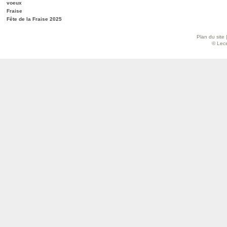
voeux
Fraise
Fête de la Fraise 2025
Plan du site
© Lece