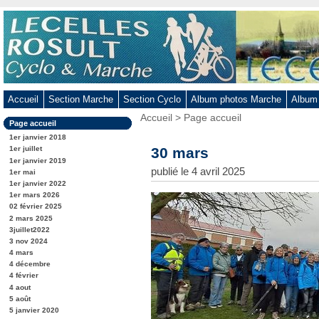
Aller
au
contenu
-
Aller
au
Accueil
Section Marche
Section Cyclo
Album photos Marche
Album
menu
Vous
Accueil
>
Page accueil
principal
Dans
Page accueil
êtes
-
la
ici
1er janvier 2018
rubrique
Aller
:
30 mars
1er juillet
:
1er janvier 2019
à
publié le 4 avril 2025
1er mai
la
1er janvier 2022
recherche
1er mars 2026
02 février 2025
2 mars 2025
3juillet2022
3 nov 2024
4 mars
4 décembre
4 février
4 aout
5 août
5 janvier 2020