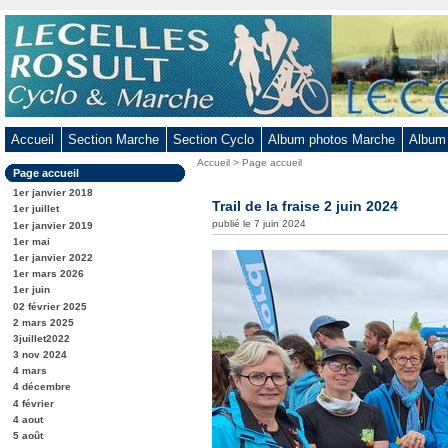
Aller
au
contenu
-
Aller
au
Accueil
Section Marche
Section Cyclo
Album photos Marche
Album
menu
Vous
Accueil
>
Page accueil
principal
Dans
Page accueil
êtes
-
la
ici
1er janvier 2018
rubrique
Trail de la fraise 2 juin 2024
Aller
:
1er juillet
:
publié le 7 juin 2024
1er janvier 2019
à
1er mai
la
1er janvier 2022
recherche
1er mars 2026
1er juin
02 février 2025
2 mars 2025
3juillet2022
3 nov 2024
4 mars
4 décembre
4 février
4 aout
5 août