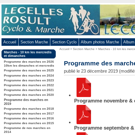
Aller
au
contenu
-
Aller
au
Accueil
Section Marche
Section Cyclo
Album photos Marche
Album
menu
Vous
Accueil
>
Section Marche
>
Marches - 10 km les mercr
principal
Dans
Marches - 10 km les mercredis
êtes
-
la
et dimanches
ici
rubrique
Programme des marche
Aller
Programme des marches en 2026
:
:
10km les dimanches et mercredis
à
publié le 23 décembre 2019 (modifié
Programme des marches en 2025
la
Programme des marches en 2024
Programme des marches en 2023
recherche
Programme des marches en 2022
Programme des marches en 2021
Programme des marches en 2020
Programme des marches en
Programme novembre & 
2019
Programme des marches en 2018
Programme des marches en 2017
Programme des marches en 2016
Programme des marches en 2015
Programme septembre & 
Programme de nos marches en
2014