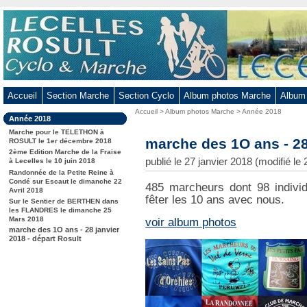
Aller
au
contenu
-
Aller
au
Accueil
Section Marche
Section Cyclo
Album photos Marche
Album
menu
Vous
Accueil
>
Album photos Marche
>
Année 2018
principal
Dans
Année 2018
êtes
-
la
ici
Marche pour le TELETHON à
rubrique
marche des 1O ans - 28
Aller
ROSULT le 1er décembre 2018
:
:
2ème Edition Marche de la Fraise
à
publié le 27 janvier 2018 (modifié le 
à Lecelles le 10 juin 2018
la
Randonnée de la Petite Reine à
Condé sur Escaut le dimanche 22
recherche
485 marcheurs dont 98 individ
Avril 2018
Contenu
fêter les 10 ans avec nous.
Sur le Sentier de BERTHEN dans
les FLANDRES le dimanche 25
Mars 2018
voir album photos
marche des 1O ans - 28 janvier
2018 - départ Rosult