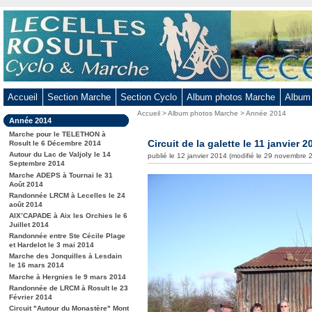
Aller
au
contenu
-
Aller
au
Accueil
Section Marche
Section Cyclo
Album photos Marche
Album
menu
Vous
Accueil
>
Album photos Marche
>
Année 2014
principal
Dans
Année 2014
êtes
-
la
ici
Marche pour le TELETHON à
rubrique
Circuit de la galette le 11 janvier 2
Aller
Rosult le 6 Décembre 2014
:
:
Autour du Lac de Valjoly le 14
publié le 12 janvier 2014 (modifié le 29 novembre 
à
Septembre 2014
la
Marche ADEPS à Tournai le 31
Août 2014
recherche
Randonnée LRCM à Lecelles le 24
août 2014
AIX’CAPADE à Aix les Orchies le 6
Juillet 2014
Randonnée entre Ste Cécile Plage
et Hardelot le 3 mai 2014
Marche des Jonquilles à Lesdain
le 16 mars 2014
Marche à Hergnies le 9 mars 2014
Randonnée de LRCM à Rosult le 23
Février 2014
Circuit "Autour du Monastère" Mont